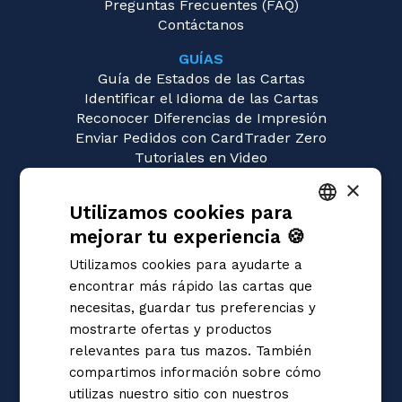
Preguntas Frecuentes (FAQ)
Contáctanos
GUÍAS
Guía de Estados de las Cartas
Identificar el Idioma de las Cartas
Reconocer Diferencias de Impresión
Enviar Pedidos con CardTrader Zero
Tutoriales en Video
×
JUEGOS
Utilizamos cookies para
Magic: the Gathering
Pokémon
mejorar tu experiencia 🍪
ITALIAN
Yu-Gi-Oh!
Utilizamos cookies para ayudarte a
Flesh and Blood
ENGLISH
encontrar más rápido las cartas que
Digimon
SPANISH
necesitas, guardar tus preferencias y
One Piece
mostrarte ofertas y productos
Dragon Ball Super
Cardfight!! Vanguard
relevantes para tus mazos. También
Disney Lorcana
compartimos información sobre cómo
Star Wars Unlimited
utilizas nuestro sitio con nuestros