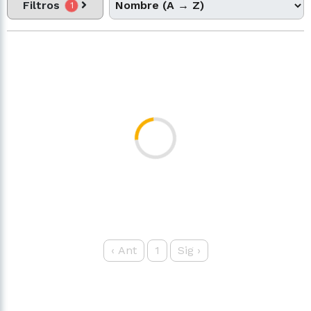
Filtros
1
‹
Ant
1
Sig
›