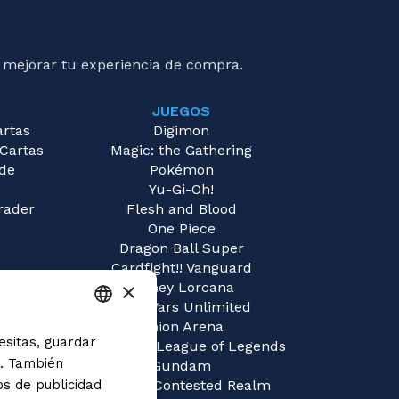
 mejorar tu experiencia de compra.
JUEGOS
artas
Digimon
 Cartas
Magic: the Gathering
 de
Pokémon
Yu-Gi-Oh!
rader
Flesh and Blood
One Piece
Dragon Ball Super
Cardfight!! Vanguard
×
Disney Lorcana
Star Wars Unlimited
Union Arena
esitas, guardar
ITALIAN
Riftbound | League of Legends
s. También
Gundam
ENGLISH
os de publicidad
Sorcery: Contested Realm