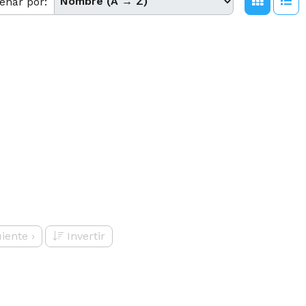
enar por:
uiente
›
Invertir