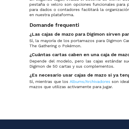
Limited Card Pack -Billion Bullet-
(0)
pestaña o velcro son opciones funcionales para p
para dados o contadores facilitará la organizaci
Official Tournament Pack Events
(0)
en nuestra plataforma.
PB-22: Digimon Liberator Debuggers Set
(0)
Domande frequenti
Premium Bandai Products
(0)
¿Las cajas de mazo para Digimon sirven pa
Promo
(5)
Sí, la mayoría de los portamazos para Digimon C
Resurgence Booster
(0)
The Gathering o Pokémon.
Revision Pack
(0)
¿Cuántas cartas caben en una caja de maz
Special Booster Ver 2.0
(0)
Depende del modelo, pero las cajas estándar sue
Digimon de 50 cartas y sus complementos.
Special Booster Ver 2.0 Prerelease Promos
(0)
¿Es necesario usar cajas de mazo si ya ten
Special Booster Ver 2.5
(0)
Sí, mientras que los
Albums/Archivadores
son ideal
Special Booster Ver 2.5 Prerelease Promos
(0)
mazos que utilizas activamente para jugar.
Special Limited Set
(0)
ST-11 Special Entry Pack
(0)
ST-14 Prerelease Promos
(0)
ST-14: Advance Deck: Beelzemon
(0)
ST-15: Prerelease Promos
(0)