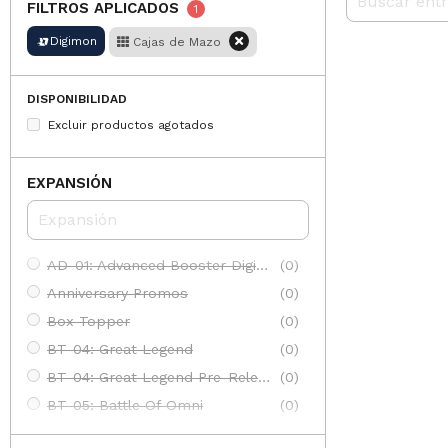
FILTROS APLICADOS
1
Digimon
Cajas de Mazo
DISPONIBILIDAD
Excluir productos agotados
EXPANSIÓN
AD-01: Advanced Booster Digimon Generation
(0)
Anniversary Promos
(0)
Box Topper
(0)
BT-04: Great Legend
(0)
BT-04: Great Legend Pre-Release
(0)
BT-05: Battle Of Omni
(0)
BT-05: Battle Of Omni Pre-Release
(0)