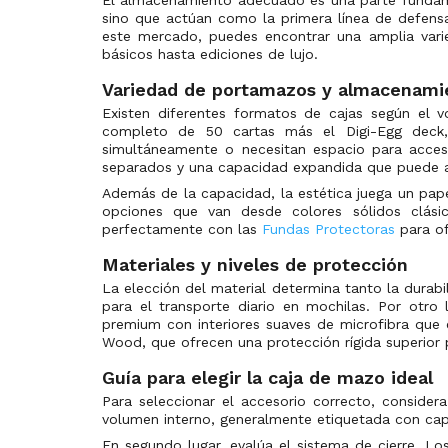
Errata Cards
(0)
sino que actúan como la primera línea de defensa
Upper Deck
este mercado, puedes encontrar una amplia vari
Event Pack
(0)
Wizards of the Coast
básicos hasta ediciones de lujo.
Evolution Cup
(0)
Wyrmwood
Variedad de portamazos y almacenami
EX-1: Classic Collection
(0)
Pokémon Center
Existen diferentes formatos de cajas según el 
EX-10: Extra Booster Sinister Order
(0)
completo de 50 cartas más el Digi-Egg deck, 
Gamegenic
simultáneamente o necesitan espacio para acce
EX-11: Extra Booster Dawn of Liberator
(0)
Bandai
separados y una capacidad expandida que puede a
EX-12: Digital World Shambala
(0)
Dragon Shield
Además de la capacidad, la estética juega un pape
EX-13: Chivalrous XIII
(0)
opciones que van desde colores sólidos clási
Legend Story Studios
perfectamente con las
Fundas Protectoras
para of
EX-2: Digital Hazard
(0)
Disney
Materiales y niveles de protección
EX-3: Draconic Roar
(0)
Riot Games
La elección del material determina tanto la durabi
EX-4: Alternative Being
(0)
TcgLab
para el transporte diario en mochilas. Por otr
EX-7: Digimon Liberator
(0)
premium con interiores suaves de microfibra que 
Sorcery Contested Realm
Wood, que ofrecen una protección rígida superior p
EX-9: Versus Monsters
(0)
Guía para elegir la caja de mazo ideal
EX05: Animal Colosseum
(0)
Para seleccionar el accesorio correcto, consider
EX06: Infernal Ascension
(0)
volumen interno, generalmente etiquetada con capa
Limited Card Pack
(0)
En segundo lugar, evalúa el sistema de cierre. Lo