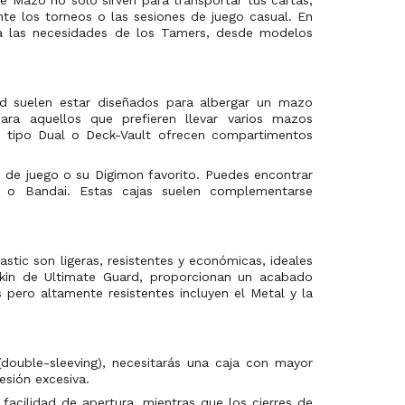
te los torneos o las sesiones de juego casual. En
 a las necesidades de los Tamers, desde modelos
rd suelen estar diseñados para albergar un mazo
ra aquellos que prefieren llevar varios mazos
 tipo Dual o Deck-Vault ofrecen compartimentos
o de juego o su Digimon favorito. Puedes encontrar
o o Bandai. Estas cajas suelen complementarse
stic son ligeras, resistentes y económicas, ideales
skin de Ultimate Guard, proporcionan un acabado
pero altamente resistentes incluyen el Metal y la
(double-sleeving), necesitarás una caja con mayor
esión excesiva.
facilidad de apertura, mientras que los cierres de