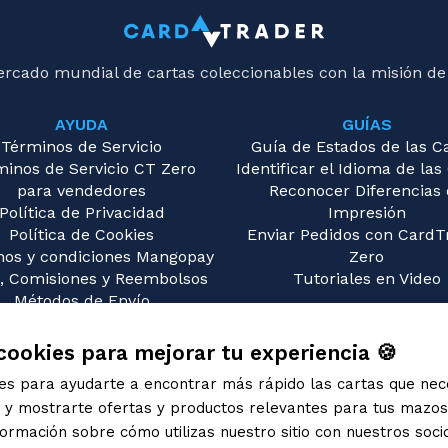
ercado mundial de cartas coleccionables con la misión de
AYUDA
GUÍAS
Términos de Servicio
Guía de Estados de las C
minos de Servicio CT Zero
Identificar el Idioma de las
para vendedores
Reconocer Diferencias
Política de Privacidad
Impresión
Política de Cookies
Enviar Pedidos con CardT
nos y condiciones Mangopay
Zero
, Comisiones y Reembolsos
Tutoriales en Video
Métodos de Envío
guntas Frecuentes (FAQ)
Contáctanos
cookies para mejorar tu experiencia 🍪
ies para ayudarte a encontrar más rápido las cartas que nec
s y mostrarte ofertas y productos relevantes para tus mazo
rmación sobre cómo utilizas nuestro sitio con nuestros soci