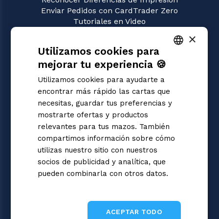
Enviar Pedidos con CardTrader Zero
Tutoriales en Video
×
JUEGOS
Utilizamos cookies para
Digimon
Magic: the Gathering
mejorar tu experiencia 🍪
ITALIAN
Pokémon
Utilizamos cookies para ayudarte a
Yu-Gi-Oh!
ENGLISH
encontrar más rápido las cartas que
Flesh and Blood
SPANISH
necesitas, guardar tus preferencias y
One Piece
mostrarte ofertas y productos
Dragon Ball Super
Cardfight!! Vanguard
relevantes para tus mazos. También
Disney Lorcana
compartimos información sobre cómo
Star Wars Unlimited
utilizas nuestro sitio con nuestros
Union Arena
socios de publicidad y analítica, que
Riftbound | League of Legends
pueden combinarla con otros datos.
Gundam
Informativa sulla privacy
Sorcery: Contested Realm
ACEPTAR TODO