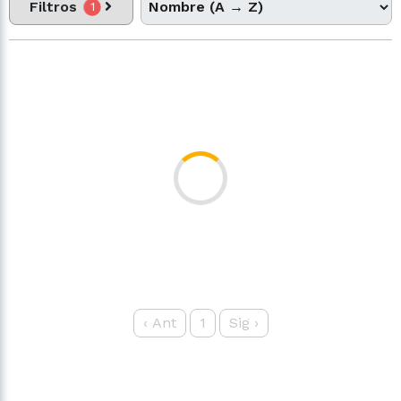
Filtros
1
‹
Ant
1
Sig
›