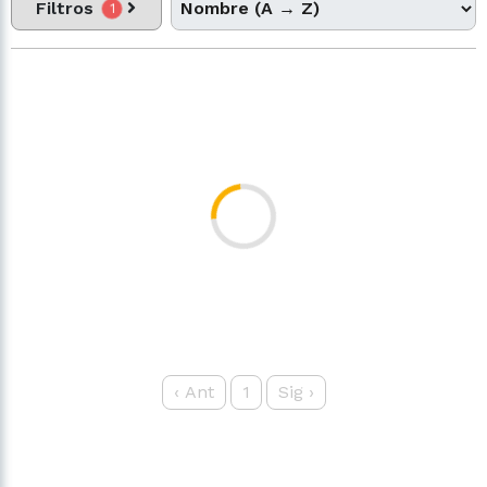
Filtros
1
‹
Ant
1
Sig
›