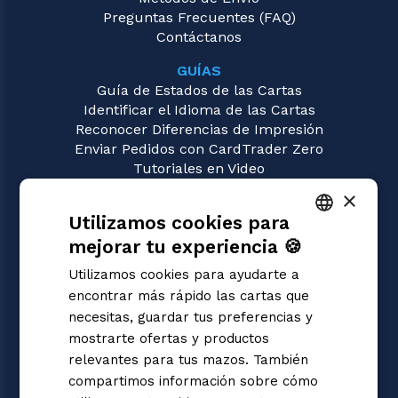
Preguntas Frecuentes (FAQ)
Contáctanos
GUÍAS
Guía de Estados de las Cartas
Identificar el Idioma de las Cartas
Reconocer Diferencias de Impresión
Enviar Pedidos con CardTrader Zero
Tutoriales en Video
×
JUEGOS
Utilizamos cookies para
Disney Lorcana
Magic: the Gathering
mejorar tu experiencia 🍪
ITALIAN
Pokémon
Utilizamos cookies para ayudarte a
Yu-Gi-Oh!
ENGLISH
encontrar más rápido las cartas que
Flesh and Blood
SPANISH
necesitas, guardar tus preferencias y
Digimon
mostrarte ofertas y productos
One Piece
Dragon Ball Super
relevantes para tus mazos. También
Cardfight!! Vanguard
compartimos información sobre cómo
Star Wars Unlimited