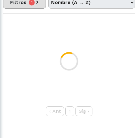
Filtros
1
‹
Ant
1
Sig
›