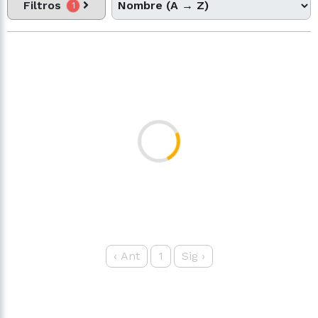
Filtros
1
‹
Ant
1
Sig
›