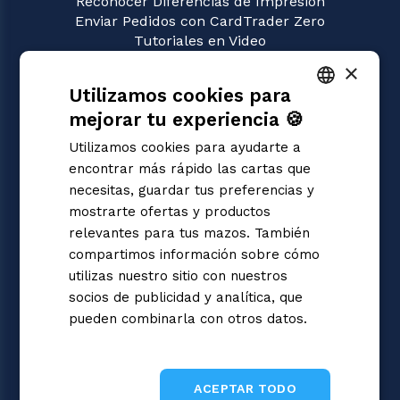
Reconocer Diferencias de Impresión
Enviar Pedidos con CardTrader Zero
Tutoriales en Video
×
JUEGOS
Utilizamos cookies para
Pokémon
Magic: the Gathering
mejorar tu experiencia 🍪
ITALIAN
Yu-Gi-Oh!
Utilizamos cookies para ayudarte a
Flesh and Blood
ENGLISH
encontrar más rápido las cartas que
Digimon
SPANISH
necesitas, guardar tus preferencias y
One Piece
mostrarte ofertas y productos
Dragon Ball Super
Cardfight!! Vanguard
relevantes para tus mazos. También
Disney Lorcana
compartimos información sobre cómo
Star Wars Unlimited
utilizas nuestro sitio con nuestros
Union Arena
socios de publicidad y analítica, que
Riftbound | League of Legends
pueden combinarla con otros datos.
Gundam
Informativa sulla privacy
Sorcery: Contested Realm
ACEPTAR TODO