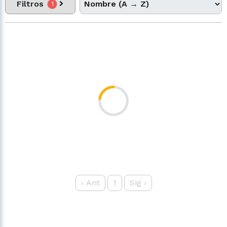
Filtros
1
‹
Ant
1
Sig
›