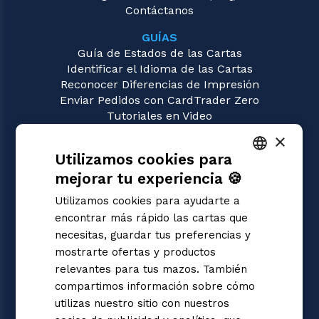
Contáctanos
GUÍAS
Guía de Estados de las Cartas
Identificar el Idioma de las Cartas
Reconocer Diferencias de Impresión
Enviar Pedidos con CardTrader Zero
Tutoriales en Video
×
JUEGOS
Utilizamos cookies para
Sorcery: Contested Realm
Magic: the Gathering
mejorar tu experiencia 🍪
ITALIAN
Pokémon
Utilizamos cookies para ayudarte a
Yu-Gi-Oh!
ENGLISH
encontrar más rápido las cartas que
Flesh and Blood
SPANISH
necesitas, guardar tus preferencias y
Digimon
mostrarte ofertas y productos
One Piece
Dragon Ball Super
relevantes para tus mazos. También
Cardfight!! Vanguard
compartimos información sobre cómo
Disney Lorcana
utilizas nuestro sitio con nuestros
Star Wars Unlimited