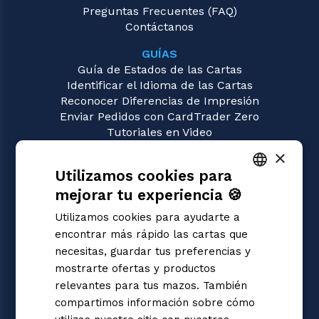
Preguntas Frecuentes (FAQ)
Contáctanos
GUÍAS
Guía de Estados de las Cartas
Identificar el Idioma de las Cartas
Reconocer Diferencias de Impresión
Enviar Pedidos con CardTrader Zero
Tutoriales en Video
×
JUEGOS
Utilizamos cookies para
Star Wars Unlimited
Magic: the Gathering
mejorar tu experiencia 🍪
ITALIAN
Pokémon
Utilizamos cookies para ayudarte a
Yu-Gi-Oh!
ENGLISH
encontrar más rápido las cartas que
Flesh and Blood
SPANISH
necesitas, guardar tus preferencias y
Digimon
mostrarte ofertas y productos
One Piece
Dragon Ball Super
relevantes para tus mazos. También
Cardfight!! Vanguard
compartimos información sobre cómo
Disney Lorcana