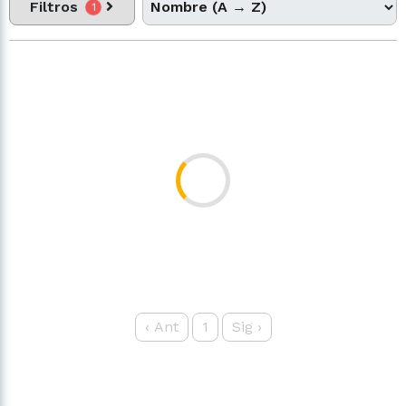
Filtros
1
‹
Ant
1
Sig
›