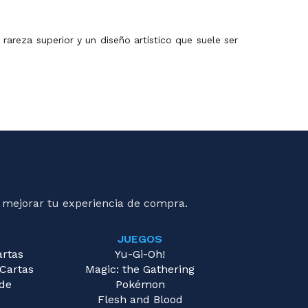
areza superior y un diseño artístico que suele ser
 mejorar tu experiencia de compra.
JUEGOS
artas
Yu-Gi-Oh!
 Cartas
Magic: the Gathering
 de
Pokémon
Flesh and Blood