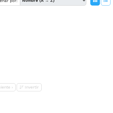
enar por:
uiente
›
Invertir