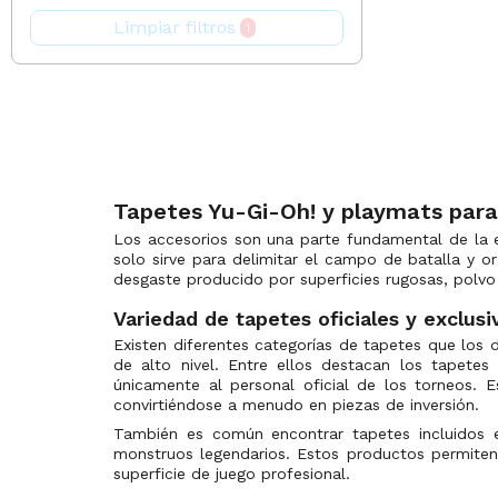
Bazaar of Moxen
25th Anniversary Tin: Dueling Mirrors
(0)
Limpiar filtros
1
BlackFire
25th Anniversary Ultimate Kaiba Set
(0)
Perfect Pro
3D Bonds Beyond Time Movie Pack
(0)
Channel Fireball
5D's Duel Transer Promotional Cards
(0)
5D's Manga Promos
GnD Cards
(0)
Legion
5D's Over the Nexus Promotional Cards
(0)
SpellGround
5D's Reverse of Arcadia Promotional Cards
(0)
Tapetes Yu-Gi-Oh! y playmats para
Tokens for Mtg
5D's Stardust Accelerator Promotional Cards
(0)
Los accesorios son una parte fundamental de la e
solo sirve para delimitar el campo de batalla y o
CCG
5D's Tag Force 4 Promotional Cards
(0)
desgaste producido por superficies rugosas, polvo
KONAMI
5D's Tag Force 5 Promotional Cards
(0)
Variedad de tapetes oficiales y exclusi
Absolute Powerforce
The Pokémon Company
(1)
Existen diferentes categorías de tapetes que los 
Abyss Rising
Gamegenic
(1)
de alto nivel. Entre ellos destacan los tapetes
únicamente al personal oficial de los torneos. E
Kraken Wargames
Advanced Demo Deck Extra Pack
(0)
convirtiéndose a menudo en piezas de inversión.
Advent Calendar 2011
Bandai
(0)
También es común encontrar tapetes incluidos e
Advent Calendar 2014
Legend Story Studios
(0)
monstruos legendarios. Estos productos permiten
superficie de juego profesional.
Advent Calendar 2018
Tomy
(0)