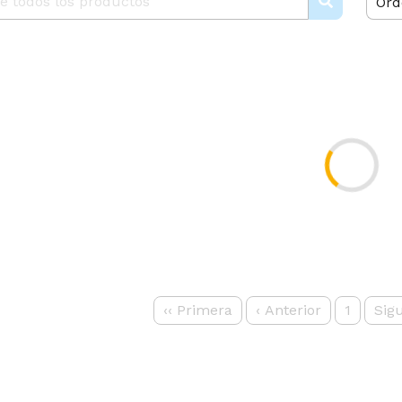
Ord
‹‹
Primera
‹
Anterior
1
Sig