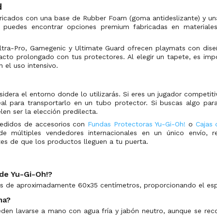
d
ricados con una base de Rubber Foam (goma antideslizante) y una 
n puedes encontrar opciones premium fabricadas en materiale
ltra-Pro, Gamegenic y Ultimate Guard ofrecen playmats con diseño
acto prolongado con tus protectores. Al elegir un tapete, es impo
 el uso intensivo.
idera el entorno donde lo utilizarás. Si eres un jugador competit
al para transportarlo en un tubo protector. Si buscas algo para
en ser la elección predilecta.
pedidos de accesorios con
Fundas Protectoras Yu-Gi-Oh!
o
Cajas 
de múltiples vendedores internacionales en un único envío, r
tes de que los productos lleguen a tu puerta.
de Yu-Gi-Oh!?
s de aproximadamente 60x35 centímetros, proporcionando el esp
ma?
den lavarse a mano con agua fría y jabón neutro, aunque se recom