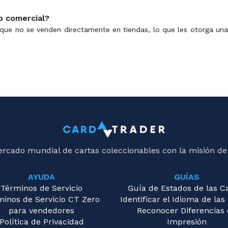
o comercial?
ue no se venden directamente en tiendas, lo que les otorga una r
ercado mundial de cartas coleccionables con la misión de
AYUDA
GUÍAS
Términos de Servicio
Guía de Estados de las C
minos de Servicio CT Zero
Identificar el Idioma de las
para vendedores
Reconocer Diferencias
Política de Privacidad
Impresión