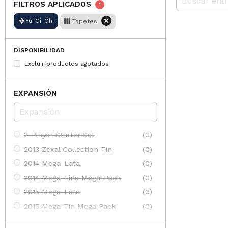
FILTROS APLICADOS
1
Yu-Gi-Oh!
Tapetes
DISPONIBILIDAD
Excluir productos agotados
EXPANSIÓN
2-Player Starter Set
(0)
2013 Zexal Collection Tin
(0)
2014 Mega-Lata
(0)
2014 Mega-Tins Mega-Pack
(0)
2015 Mega-Lata
(0)
2015 Mega-Tin Mega Pack
(0)
2016 Mega-Latas
(0)