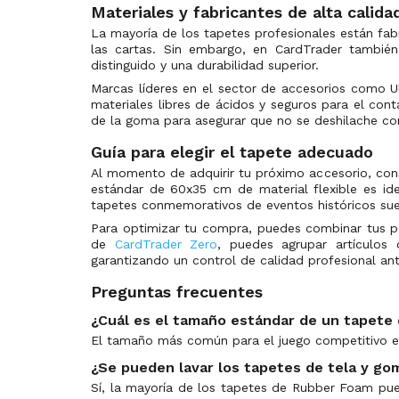
Materiales y fabricantes de alta calida
Advent Calendar 2019
Dragon Shield
(0)
La mayoría de los tapetes profesionales están fab
Age of Overlord
Disney
(1)
las cartas. Sin embargo, en CardTrader tambié
Age of Overlord OCG
Riot Games
(0)
distinguido y una durabilidad superior.
Alliance Insight
TcgLab
(0)
Marcas líderes en el sector de accesorios como U
materiales libres de ácidos y seguros para el cont
Alliance Insight OCG
Sorcery Contested Realm
(0)
de la goma para asegurar que no se deshilache con
Almas Cruzadas
(1)
Guía para elegir el tapete adecuado
Amazing Defenders
(0)
Al momento de adquirir tu próximo accesorio, cons
Ancient Guardians
(0)
estándar de 60x35 cm de material flexible es ide
tapetes conmemorativos de eventos históricos suel
Ancient Prophecy
(1)
Para optimizar tu compra, puedes combinar tus 
Ancient Sanctuary
(0)
de
CardTrader Zero
, puedes agrupar artículos 
garantizando un control de calidad profesional an
Animation Chronicle 2021 OCG
(0)
Animation Chronicle 2022 OCG
(0)
Preguntas frecuentes
Animation Chronicle 2023 OCG
(0)
¿Cuál es el tamaño estándar de un tapete 
Animation Chronicle 2024 OCG
(0)
El tamaño más común para el juego competitivo e
Anniversary Pack
(0)
¿Se pueden lavar los tapetes de tela y go
ARC-V Manga Promos
(0)
Sí, la mayoría de los tapetes de Rubber Foam pue