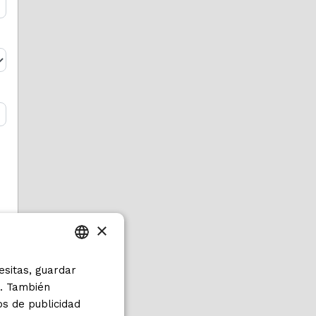
×
esitas, guardar
ITALIAN
s. También
ENGLISH
os de publicidad