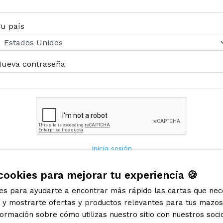
u país
ueva contraseña
Inicia sesión
¿No recibiste el correo de confirmación?
¿No recibiste el correo de desbloqueo?
cookies para mejorar tu experiencia 🍪
ies para ayudarte a encontrar más rápido las cartas que nec
s y mostrarte ofertas y productos relevantes para tus mazo
Regístrate!
rmación sobre cómo utilizas nuestro sitio con nuestros soci