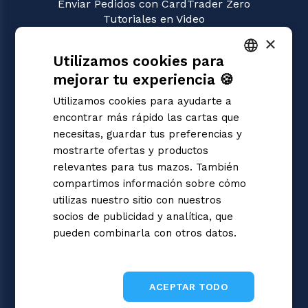
Enviar Pedidos con CardTrader Zero
Tutoriales en Video
×
JUEGOS
Utilizamos cookies para
Pokémon
Magic: the Gathering
mejorar tu experiencia 🍪
ITALIAN
Yu-Gi-Oh!
Utilizamos cookies para ayudarte a
Flesh and Blood
ENGLISH
encontrar más rápido las cartas que
Digimon
SPANISH
necesitas, guardar tus preferencias y
One Piece
mostrarte ofertas y productos
Dragon Ball Super
Cardfight!! Vanguard
relevantes para tus mazos. También
Disney Lorcana
compartimos información sobre cómo
Star Wars Unlimited
utilizas nuestro sitio con nuestros
Union Arena
socios de publicidad y analítica, que
Riftbound | League of Legends
pueden combinarla con otros datos.
Gundam
Informativa sulla privacy
Sorcery: Contested Realm
ACEPTAR TODO