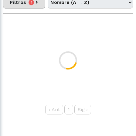
Filtros
1
‹
Ant
1
Sig
›