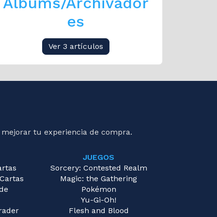
Albums/Archivador
es
Ver 3 artículos
 mejorar tu experiencia de compra.
JUEGOS
artas
Sorcery: Contested Realm
 Cartas
Magic: the Gathering
 de
Pokémon
Yu-Gi-Oh!
rader
Flesh and Blood