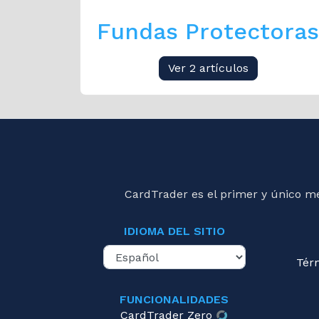
Fundas Protectoras
Ver 2 artículos
CardTrader es el primer y único m
IDIOMA DEL SITIO
Tér
FUNCIONALIDADES
CardTrader Zero