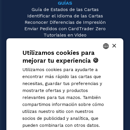
GUÍAS
Guía de Estados de las Cartas
Identificar el Idioma de las Cartas
Reconocer Diferencias de Impresión
Enviar Pedidos con CardTrader Zero
Tutoriales en Video
×
JUEGOS
Utilizamos cookies para
Union Arena
Magic: the Gathering
mejorar tu experiencia 🍪
ITALIAN
Pokémon
Utilizamos cookies para ayudarte a
Yu-Gi-Oh!
ENGLISH
encontrar más rápido las cartas que
Flesh and Blood
SPANISH
necesitas, guardar tus preferencias y
Digimon
mostrarte ofertas y productos
One Piece
Dragon Ball Super
relevantes para tus mazos. También
Cardfight!! Vanguard
compartimos información sobre cómo
Disney Lorcana
utilizas nuestro sitio con nuestros
Star Wars Unlimited
socios de publicidad y analítica, que
Riftbound | League of Legends
pueden combinarla con otros datos.
Gundam