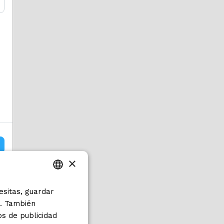
×
esitas, guardar
ITALIAN
s. También
ENGLISH
os de publicidad