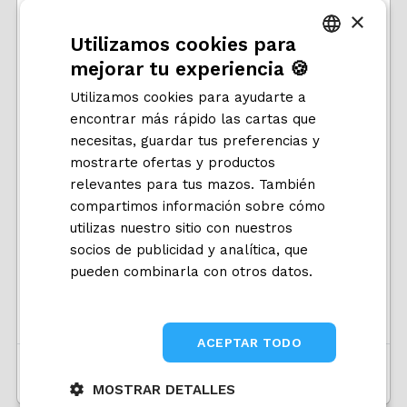
×
Utilizamos cookies para
Tu país
mejorar tu experiencia 🍪
ITALIAN
Utilizamos cookies para ayudarte a
ENGLISH
Nueva contraseña
encontrar más rápido las cartas que
SPANISH
necesitas, guardar tus preferencias y
mostrarte ofertas y productos
relevantes para tus mazos. También
compartimos información sobre cómo
utilizas nuestro sitio con nuestros
socios de publicidad y analítica, que
pueden combinarla con otros datos.
Inicia sesión
¿No recibiste el correo de confirmación?
Informativa sulla privacy
¿No recibiste el correo de desbloqueo?
ACEPTAR TODO
Regístrate!
MOSTRAR DETALLES