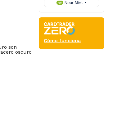
Near Mint
NM
Cómo funciona
uro son
e acero oscuro
h