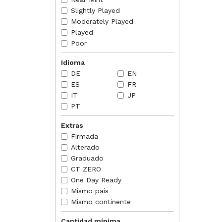
DE
EN
Slightly Played
NORMAS
Moderately Played
2011-01
Played
Jugger
graveya
Poor
toughne
Idioma
2011-01
DE
EN
2011-01
toughne
ES
FR
or abi
IT
JP
2011-01
PT
tapped,
by "sum
Extras
with ha
it does
Firmada
Alterado
Graduado
CT ZERO
One Day Ready
Mismo país
Mismo continente
Cantidad mínima