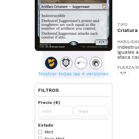
TIPO
Criatura
HABILIDA
Indestruc
iguales a
ataca ca
FUERZA/R
Mostrar todas las 4 versiones
*/*
TEXTO
Mitad fu
FILTROS
ILUSTRA
Precio
(
€
)
Randis A
LEGAL EN
Modern
Estado
Mint
IDIOMAS
Near Mint