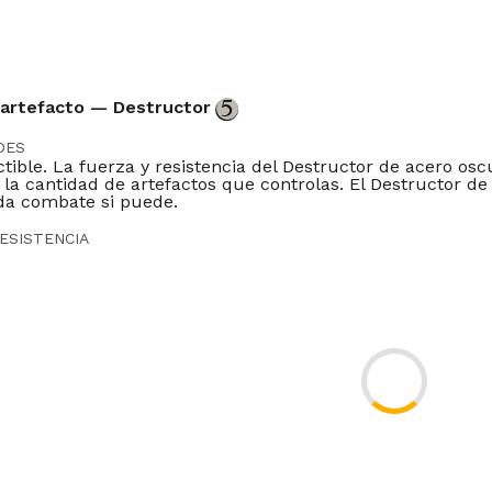
 artefacto — Destructor
DES
tible. La fuerza y resistencia del Destructor de acero osc
 la cantidad de artefactos que controlas. El Destructor d
da combate si puede.
ESISTENCIA
erza imparable, mitad objeto inamovible.
DOR
lbion
Legacy
Vintage
Penny
Commander
Oathbreaker
Duel
Pred