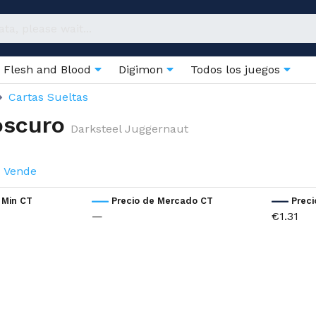
Flesh and Blood
Digimon
Todos los juegos
Cartas Sueltas
oscuro
Darksteel Juggernaut
Vende
 Min CT
Precio de Mercado CT
Prec
—
€1.31