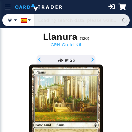
Llanura
(
126
)
GRN Guild Kit
#126