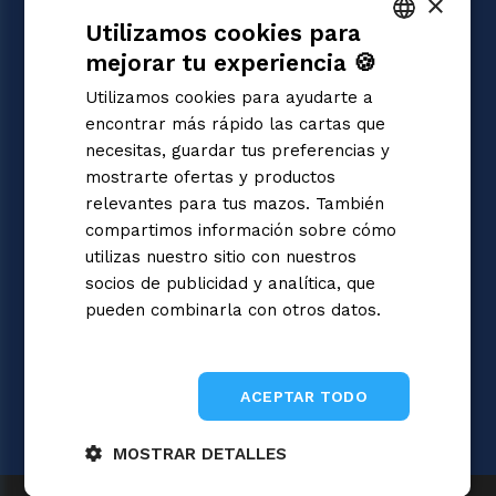
×
JUEGOS
Utilizamos cookies para
Magic: the Gathering
Pokémon
mejorar tu experiencia 🍪
ITALIAN
Yu-Gi-Oh!
Utilizamos cookies para ayudarte a
Flesh and Blood
ENGLISH
encontrar más rápido las cartas que
Digimon
SPANISH
necesitas, guardar tus preferencias y
One Piece
mostrarte ofertas y productos
Dragon Ball Super
Cardfight!! Vanguard
relevantes para tus mazos. También
Disney Lorcana
compartimos información sobre cómo
Star Wars Unlimited
utilizas nuestro sitio con nuestros
Union Arena
socios de publicidad y analítica, que
Riftbound | League of Legends
pueden combinarla con otros datos.
Gundam
Informativa sulla privacy
Sorcery: Contested Realm
ACEPTAR TODO
MOSTRAR DETALLES
Gray Fox SRL 2026