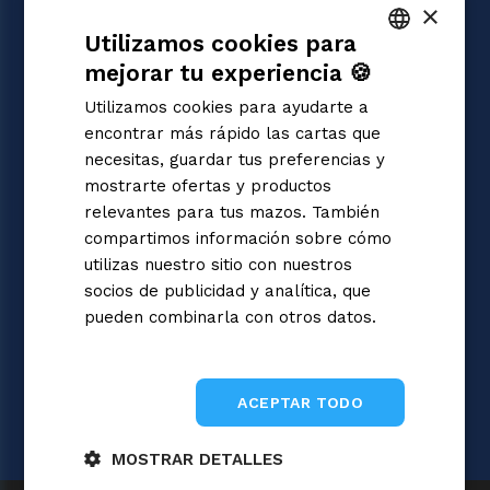
×
JUEGOS
Utilizamos cookies para
Magic: the Gathering
Pokémon
mejorar tu experiencia 🍪
ITALIAN
Yu-Gi-Oh!
Utilizamos cookies para ayudarte a
Flesh and Blood
ENGLISH
encontrar más rápido las cartas que
Digimon
SPANISH
necesitas, guardar tus preferencias y
One Piece
mostrarte ofertas y productos
Dragon Ball Super
Cardfight!! Vanguard
relevantes para tus mazos. También
Disney Lorcana
compartimos información sobre cómo
Star Wars Unlimited
utilizas nuestro sitio con nuestros
Union Arena
socios de publicidad y analítica, que
Riftbound | League of Legends
pueden combinarla con otros datos.
Gundam
Informativa sulla privacy
Sorcery: Contested Realm
ACEPTAR TODO
MOSTRAR DETALLES