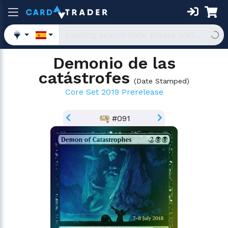
Demonio de las
catástrofes
(
Date Stamped
)
Core Set 2019 Prerelease
#091