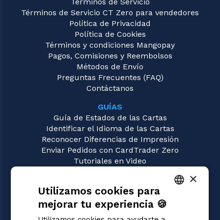
Términos de Servicio
Términos de Servicio CT Zero para vendedores
Política de Privacidad
Política de Cookies
Términos y condiciones Mangopay
Pagos, Comisiones y Reembolsos
Métodos de Envío
Preguntas Frecuentes (FAQ)
Contáctanos
GUÍAS
Guía de Estados de las Cartas
Identificar el Idioma de las Cartas
Reconocer Diferencias de Impresión
Enviar Pedidos con CardTrader Zero
Tutoriales en Video
×
JUEGOS
Utilizamos cookies para
Magic: the Gathering
Pokémon
mejorar tu experiencia 🍪
ITALIAN
Yu-Gi-Oh!
Utilizamos cookies para ayudarte a