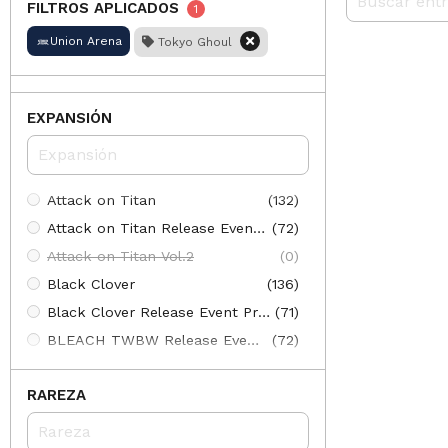
FILTROS APLICADOS
1
Union Arena
Tokyo Ghoul
EXPANSIÓN
Attack on Titan
(132)
Attack on Titan Release Event Promos
(72)
Attack on Titan Vol.2
(0)
Black Clover
(136)
Black Clover Release Event Promos
(71)
BLEACH TWBW Release Event Promos
(72)
BLEACH: Thousand-Year Blood War
(137)
RAREZA
BLEACH: Thousand-Year Blood War Vol.2
(100)
BLEACH: Thousand-Year Blood War Vol.2 Release Event Promos
(56)