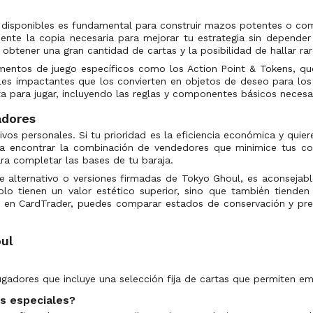
os disponibles es fundamental para construir mazos potentes o c
ente la copia necesaria para mejorar tu estrategia sin depender 
 obtener una gran cantidad de cartas y la posibilidad de hallar rar
mentos de juego específicos como los Action Point & Tokens, que 
ales impactantes que los convierten en objetos de deseo para los s
ta para jugar, incluyendo las reglas y componentes básicos necesa
adores
vos personales. Si tu prioridad es la eficiencia económica y qui
a encontrar la combinación de vendedores que minimice tus cos
 completar las bases de tu baraja.
e alternativo o versiones firmadas de Tokyo Ghoul, es aconsejab
solo tienen un valor estético superior, sino que también tiend
s en CardTrader, puedes comparar estados de conservación y prec
ul
gadores que incluye una selección fija de cartas que permiten em
s especiales?