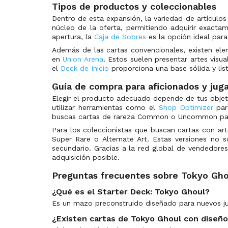
Goddess of Victory: Nikke
(176)
Tipos de productos y coleccionables
Goddess of Victory: Nikke | Precious Booster
(0)
Dentro de esta expansión, la variedad de artícul
núcleo de la oferta, permitiendo adquirir exactam
Goddess of Victory: Nikke Release Event Promos
(77)
apertura, la
Caja de Sobres
es la opción ideal para
HUNTER X HUNTER
(143)
Además de las cartas convencionales, existen ele
HUNTER X HUNTER Vol.2
en
Union Arena
. Estos suelen presentar artes visu
(103)
el
Deck de Inicio
proporciona una base sólida y lis
HUNTER X HUNTER Vol.2 Release Event Promos
(55)
Guía de compra para aficionados y jug
HunterxHunter Release Event Promos
(74)
Elegir el producto adecuado depende de tus objeti
Inuyasha
(5)
utilizar herramientas como el
Shop Optimizer
par
Judge Promos
(75)
buscas cartas de rareza Common o Uncommon para
Para los coleccionistas que buscan cartas con art
Jujutsu Kaisen
(128)
Super Rare o Alternate Art. Estas versiones no 
Jujutsu Kaisen Release Event Promos
(72)
secundario. Gracias a la red global de vendedore
adquisición posible.
Jujutsu Kaisen Vol.2
(122)
Jujutsu Kaisen Vol.2 Release Event Promos
(62)
Preguntas frecuentes sobre Tokyo Gho
Kagurabachi
(128)
¿Qué es el Starter Deck: Tokyo Ghoul?
Kagurabachi Release Event Promos
(61)
Es un mazo preconstruido diseñado para nuevos ju
Kaiju No.8
(116)
¿Existen cartas de Tokyo Ghoul con diseño