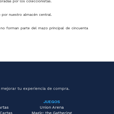
loradas por los coleccionistas.
 por nuestro almacén central.
 y no forman parte del mazo principal de cincuenta
 mejorar tu experiencia de compra.
JUEGOS
artas
Union Arena
 Cartas
Magic: the Gathering