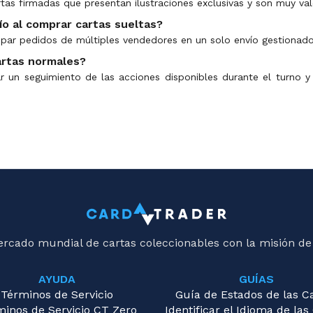
cartas firmadas que presentan ilustraciones exclusivas y son muy va
o al comprar cartas sueltas?
upar pedidos de múltiples vendedores en un solo envío gestionado
cartas normales?
zar un seguimiento de las acciones disponibles durante el turno
ercado mundial de cartas coleccionables con la misión de
AYUDA
GUÍAS
Términos de Servicio
Guía de Estados de las C
minos de Servicio CT Zero
Identificar el Idioma de las