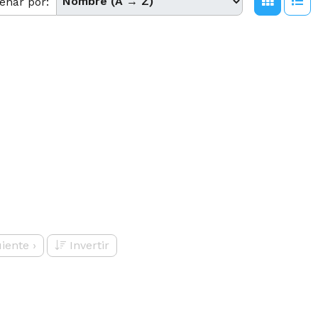
enar por:
uiente
›
Invertir