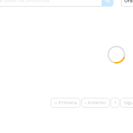
Ord
‹‹
Primera
‹
Anterior
1
Sig