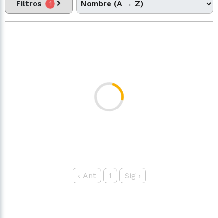
Filtros
1
‹
Ant
1
Sig
›