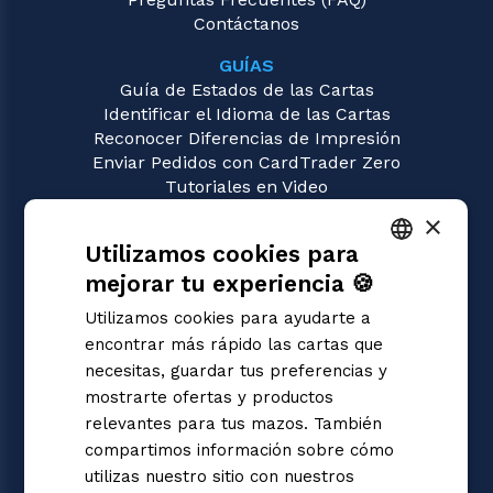
Contáctanos
GUÍAS
Guía de Estados de las Cartas
Identificar el Idioma de las Cartas
Reconocer Diferencias de Impresión
Enviar Pedidos con CardTrader Zero
Tutoriales en Video
×
JUEGOS
Utilizamos cookies para
Pokémon
Magic: the Gathering
mejorar tu experiencia 🍪
ITALIAN
Yu-Gi-Oh!
Utilizamos cookies para ayudarte a
Flesh and Blood
ENGLISH
encontrar más rápido las cartas que
Digimon
SPANISH
necesitas, guardar tus preferencias y
One Piece
mostrarte ofertas y productos
Dragon Ball Super
Cardfight!! Vanguard
relevantes para tus mazos. También
Disney Lorcana
compartimos información sobre cómo
Star Wars Unlimited
utilizas nuestro sitio con nuestros