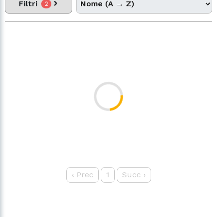
Filtri
2
‹
Prec
1
Succ
›