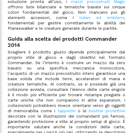
soluzione pronta all’uso, i
mazzi precostruiti Magic
offrono liste bilanciate e tematiche basate sui cinque
colori fondamentali del gioco. Non mancano poi gli
elementi accessori, come i
token ed emblemi
,
fondamentali per gestire correttamente le abilità dei
Planeswalker e le creature generate durante le partite.
Guida alla scelta dei prodotti Commander
2014
Scegliere il prodotto giusto dipende principalmente dal
proprio stile di gioco e dagli obiettivi nel formato
Commander. Se l’intento è costruire un mazzo da zero
basato su una specifica meccanica monocolore,
l’acquisto di un mazzo precostruito intero garantisce una
base solida che include terre, acceleratori di mana e
creature tematiche. Al contrario, se si possiede già una
collezione avviata, consultare l’elenco delle carte singole
è il modo più efficiente per trovare ristampe pregiate o
carte uniche che non compaiono in altre espansioni. I
collezionisti potrebbero invece orientarsi verso gli oggetti
di memorabilia come i
tappetini
o le
bustine protettive
decorate con le illustrazioni dei comandanti più famosi,
garantendo protezione e stile al proprio setup di gioco. È
importante valutare anche le condizioni delle carte,
specialmente per i pezzi più rari, utilizzando le descrizioni