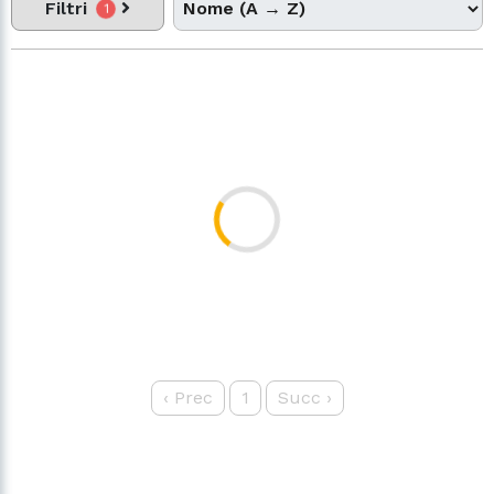
Filtri
1
‹
Prec
1
Succ
›