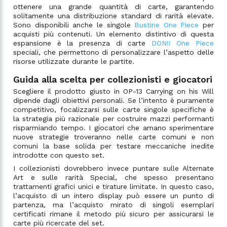
ottenere una grande quantità di carte, garantendo
solitamente una distribuzione standard di rarità elevate.
Sono disponibili anche le singole
Bustine One Piece
per
acquisti più contenuti. Un elemento distintivo di questa
espansione è la presenza di carte
DON!! One Piece
speciali, che permettono di personalizzare l’aspetto delle
risorse utilizzate durante le partite.
Guida alla scelta per collezionisti e giocatori
Scegliere il prodotto giusto in OP-13 Carrying on his Will
dipende dagli obiettivi personali. Se l’intento è puramente
competitivo, focalizzarsi sulle carte singole specifiche è
la strategia più razionale per costruire mazzi performanti
risparmiando tempo. I giocatori che amano sperimentare
nuove strategie troveranno nelle carte comuni e non
comuni la base solida per testare meccaniche inedite
introdotte con questo set.
I collezionisti dovrebbero invece puntare sulle Alternate
Art e sulle rarità Special, che spesso presentano
trattamenti grafici unici e tirature limitate. In questo caso,
l’acquisto di un intero display può essere un punto di
partenza, ma l’acquisto mirato di singoli esemplari
certificati rimane il metodo più sicuro per assicurarsi le
carte più ricercate del set.