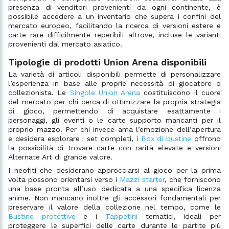
presenza di venditori provenienti da ogni continente, è
possibile accedere a un inventario che supera i confini del
mercato europeo, facilitando la ricerca di versioni estere e
carte rare difficilmente reperibili altrove, incluse le varianti
provenienti dal mercato asiatico.
Tipologie di prodotti Union Arena disponibili
La varietà di articoli disponibili permette di personalizzare
l’esperienza in base alle proprie necessità di giocatore o
collezionista. Le
Singole Union Arena
costituiscono il cuore
del mercato per chi cerca di ottimizzare la propria strategia
di gioco, permettendo di acquistare esattamente i
personaggi, gli eventi o le carte supporto mancanti per il
proprio mazzo. Per chi invece ama l’emozione dell’apertura
e desidera esplorare i set completi, i
Box di bustine
offrono
la possibilità di trovare carte con rarità elevate e versioni
Alternate Art di grande valore.
I neofiti che desiderano approcciarsi al gioco per la prima
volta possono orientarsi verso i
Mazzi starter
, che forniscono
una base pronta all’uso dedicata a una specifica licenza
anime. Non mancano inoltre gli accessori fondamentali per
preservare il valore della collezione nel tempo, come le
Bustine protettive
e i
Tappetini
tematici, ideali per
proteggere le superfici delle carte durante le partite più