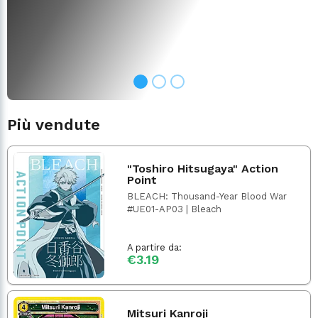
Più vendute
"Toshiro Hitsugaya" Action
Point
BLEACH: Thousand-Year Blood War
#UE01-AP03 | Bleach
A partire da:
€3.19
Mitsuri Kanroji