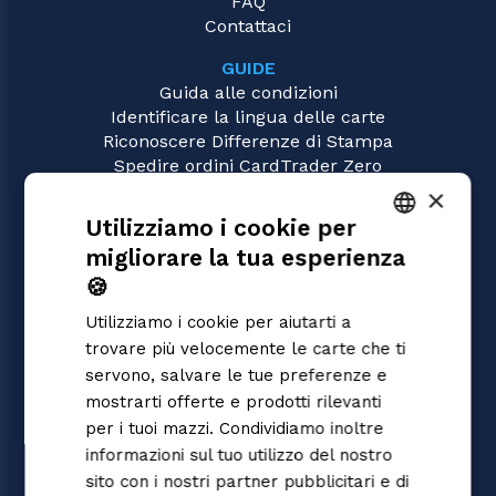
FAQ
Contattaci
GUIDE
Guida alle condizioni
Identificare la lingua delle carte
Riconoscere Differenze di Stampa
Spedire ordini CardTrader Zero
Video tutorial
×
Utilizziamo i cookie per
GIOCHI
migliorare la tua esperienza
Union Arena
ITALIAN
Magic: the Gathering
🍪
ENGLISH
Pokémon
Utilizziamo i cookie per aiutarti a
Yu-Gi-Oh!
SPANISH
trovare più velocemente le carte che ti
Flesh and Blood
servono, salvare le tue preferenze e
Digimon
mostrarti offerte e prodotti rilevanti
One Piece
Dragon Ball Super
per i tuoi mazzi. Condividiamo inoltre
Cardfight!! Vanguard
informazioni sul tuo utilizzo del nostro
Disney Lorcana
sito con i nostri partner pubblicitari e di