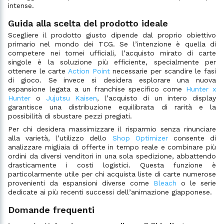
intense.
Guida alla scelta del prodotto ideale
Scegliere il prodotto giusto dipende dal proprio obiettivo
primario nel mondo dei TCG. Se l’intenzione è quella di
competere nei tornei ufficiali, l’acquisto mirato di carte
singole è la soluzione più efficiente, specialmente per
ottenere le carte
Action Point
necessarie per scandire le fasi
di gioco. Se invece si desidera esplorare una nuova
espansione legata a un franchise specifico come
Hunter x
Hunter
o
Jujutsu Kaisen
, l’acquisto di un intero display
garantisce una distribuzione equilibrata di rarità e la
possibilità di sbustare pezzi pregiati.
Per chi desidera massimizzare il risparmio senza rinunciare
alla varietà, l’utilizzo dello
Shop Optimizer
consente di
analizzare migliaia di offerte in tempo reale e combinare più
ordini da diversi venditori in una sola spedizione, abbattendo
drasticamente i costi logistici. Questa funzione è
particolarmente utile per chi acquista liste di carte numerose
provenienti da espansioni diverse come
Bleach
o le serie
dedicate ai più recenti successi dell’animazione giapponese.
Domande frequenti