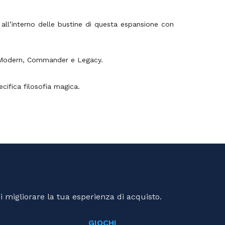
 all’interno delle bustine di questa espansione con
r, Modern, Commander e Legacy.
cifica filosofia magica.
i migliorare la tua esperienza di acquisto.
GIOCHI