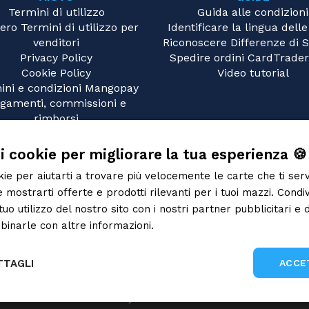
Termini di utilizzo
Guida alle condizioni
ero Termini di utilizzo per
Identificare la lingua delle
venditori
Riconoscere Differenze di
Privacy Policy
Spedire ordini CardTrader
Cookie Policy
Video tutorial
ini e condizioni Mangopay
gamenti, commissioni e
rimborsi
Metodi di spedizione
FAQ
 i cookie per migliorare la tua esperienza 🍪
Contattaci
okie per aiutarti a trovare più velocemente le carte che ti ser
 mostrarti offerte e prodotti rilevanti per i tuoi mazzi. Condi
tuo utilizzo del nostro sito con i nostri partner pubblicitari e d
inarle con altre informazioni.
Informativa sulla privacy
TTAGLI
ACCE
Gray Fox SRL 2026
Performance
Targeting
Funzionalità