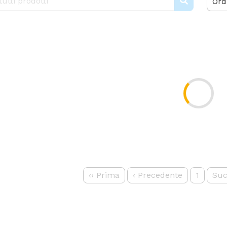
Ord
‹‹
Prima
‹
Precedente
1
Suc