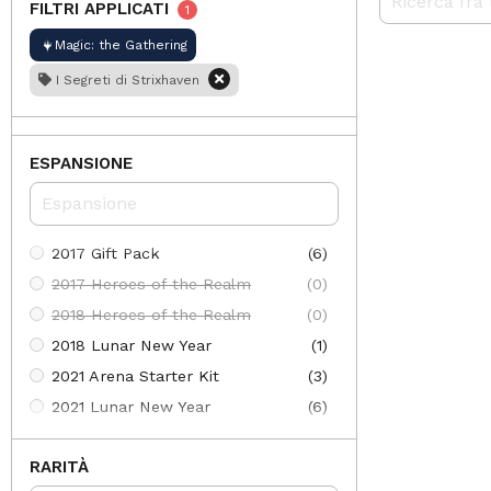
FILTRI APPLICATI
1
Magic: the Gathering
I Segreti di Strixhaven
ESPANSIONE
2017 Gift Pack
(6)
2017 Heroes of the Realm
(0)
2018 Heroes of the Realm
(0)
2018 Lunar New Year
(1)
2021 Arena Starter Kit
(3)
2021 Lunar New Year
(6)
2022 Lunar New Year
(10)
RARITÀ
30th Anniversary Edition
(613)