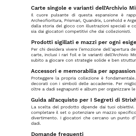
Amonkhet
(369)
Carte singole e varianti dell’Archivio Mi
Amonkhet Invocations
(55)
Il cuore pulsante di questa espansione è rap
Amonkhet Promo
(70)
Archeofioritura, Prismari, Quandrix, Lorehold e Arge
dalla storia del gioco con illustrazioni speciali e 
Anthologies
(90)
sia dai giocatori competitivi che dai collezionisti.
Antiquities
(110)
Prodotti sigillati e mazzi per ogni esig
Apocalisse
(164)
Per chi desidera vivere l’emozione dell’apertura del
Arabian Nights
(100)
carte, inclusi i rari foil e le varianti dell’Archivio
subito a giocare con strategie solide e ben struttu
Archenemy
(202)
Archenemy: Nicol Bolas
Accessori e memorabilia per appassion
(139)
Proteggere la propria collezione è fondamentale
Archivio Mistico
(190)
decorati con i simboli delle accademie. Per miglior
Arena League Promos
(91)
oltre a dadi segnapunti e album per organizzare le
Armada Comics
(3)
Guida all’acquisto per I Segreti di Stri
Ascesa degli Eldrazi
(288)
La scelta del prodotto dipende dai tuoi obiettivi. 
completare il set o potenziare un mazzo specifico.
Ascesa degli Eldrazi Promo
(2)
divertimento. I giocatori che cercano un punto d
Ascesa Oscura
(199)
dadi.
Ascesa Oscura Promo
(2)
Domande frequenti