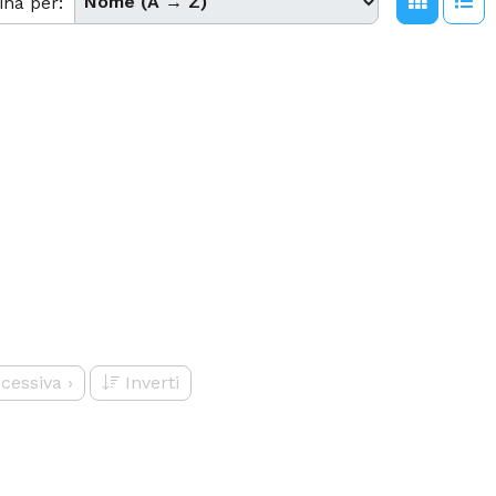
ina per:
cessiva
›
Inverti