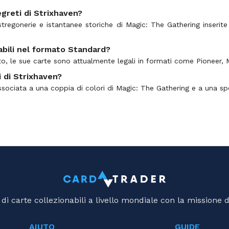
egreti di Strixhaven?
 stregonerie e istantanee storiche di Magic: The Gathering inserite
abili nel formato Standard?
sato, le sue carte sono attualmente legali in formati come Pionee
i di Strixhaven?
ssociata a una coppia di colori di Magic: The Gathering e a una spe
i carte collezionabili a livello mondiale con la missione d
AIUTO
GUIDE