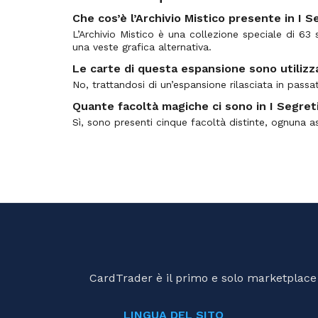
Asia Pacific Land Program
(19)
Che cos’è l’Archivio Mistico presente in I S
Assalto
(374)
L’Archivio Mistico è una collezione speciale di 63
Aurora
(187)
una veste grafica alternativa.
Avatar – La leggenda di Aang
(361)
Le carte di questa espansione sono utilizz
No, trattandosi di un’espansione rilasciata in pas
Avatar – La leggenda di Aang Art Series
(120)
Avatar – La leggenda di Aang Collectors
(96)
Quante facoltà magiche ci sono in I Segret
Sì, sono presenti cinque facoltà distinte, ognuna a
Avatar – La leggenda di Aang Eternal
(288)
Avatar – La leggenda di Aang Prerelease
(80)
Avatar – La leggenda di Aang Promos
(8)
Avatar: The Last Airbender Beginner Box
(41)
Banditi di Crocevia Tonante
(358)
Battaglia per Zendikar
(374)
Battaglia per Zendikar Promo
(70)
Battle Royale
(143)
CardTrader è il primo e solo marketplace d
Battlebond
(277)
Battlebond Promo
(22)
LINGUA DEL SITO