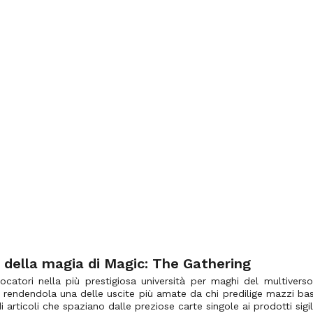
a della magia di Magic: The Gathering
giocatori nella più prestigiosa università per maghi del multiver
, rendendola una delle uscite più amate da chi predilige mazzi basa
rticoli che spaziano dalle preziose carte singole ai prodotti sigill