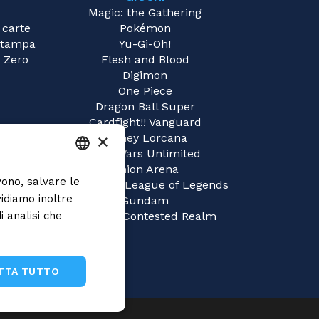
Magic: the Gathering
 carte
Pokémon
 Stampa
Yu-Gi-Oh!
 Zero
Flesh and Blood
Digimon
One Piece
Dragon Ball Super
Cardfight!! Vanguard
×
Disney Lorcana
Star Wars Unlimited
Union Arena
vono, salvare le
ITALIAN
Riftbound | League of Legends
vidiamo inoltre
Gundam
ENGLISH
i analisi che
Sorcery: Contested Realm
SPANISH
TTA TUTTO
Non classificati