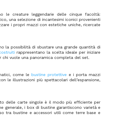
 le creature leggendarie delle cinque facoltà:
ico, una selezione di incantesimi iconici provenienti
izzare i propri mazzi con estetiche uniche, ricercate
o la possibilità di sbustare una grande quantità di
ostruiti
rappresentano la scelta ideale per iniziare
per chi vuole una panoramica completa del set.
matici, come le
bustine protettive
e i porta mazzi
n le illustrazioni più spettacolari dell’espansione,
sto delle carte singole è il modo più efficiente per
e generale, i box di bustine garantiscono varietà e
o tra bustine e accessori utili come terre base e