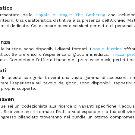
stico
presentato dalle
singole di Magic: The Gathering
che includono
nteum. Una caratteristica distintiva è la presenza dell’Archivio Mist
cornici dedicate. Collezionare queste versioni permette di personal
enza
le bustine, sono disponibili diversi formati. I
box di bustine
offron
 Mistico. Se preferisci un’esperienza di gioco immediata, i
mazzi prec
rate. Completano l’offerta i bundle e i prerelease pack, perfetti 
ati
. In questa categoria troverai una vasta gamma di accessori te
are l’esperienza sul tavolo da gioco, sono disponibili tappetini co
 proprie scoperte.
xhaven
Se sei un collezionista alla ricerca di varianti specifiche, l’acqui
 Se invece ami il formato Draft o vuoi espandere la tua collezion
’ingresso bilanciato troveranno nei bundle un ottimo compromess