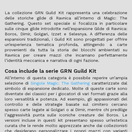
La collezione GRN Guild Kit rappresenta una celebrazione
delle storiche gilde di Ravnica all’interno di Magic: The
Gathering. Questo set speciale si focalizza in particolare
sulle cinque gilde introdotte nell’espansione Gilde di Ravnica:
Boros, Dimir, Golgari, Izzet e Selesnya. A differenza delle
espansioni tradizionali, i Guild Kit sono progettati per offrire
un’esperienza tematica profonda, attingendo a carte
provenienti da tutta la storia dei blocchi ambientati su
Ravnica per creare mazzi che incarnano perfettamente
l’identità meccanica e narrativa di ogni fazione.
Cosa include la serie GRN Guild Kit
All’interno di questa categoria è possibile reperire un’ampia
selezione di
Singole Magic: The Gathering
caratterizzate dal
simbolo di espansione dedicato. Molte di queste carte sono
diventate dei classici per i giocatori di vari formati grazie alla
loro versatilità e potenza. Ad esempio, gli appassionati del
controllo e delle strategie basate sul cimitero cercano
spesso carte legate ai Golgari o ai Dimir, mentre chi predilige
l’aggressività punta sulle iconiche creature dei Boros. Le
versioni incluse in questi kit presentano spesso un’estetica
curata che le rende molto apprezzate anche dai collezionisti
che desiderano personalizzare i propri mazzi con varianti