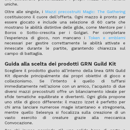
uniche.
Oltre alle singole, i
Mazzi precostruiti Magic: The Gathering
costituiscono il cuore dell’offerta. Ogni mazzo è pronto per
essere giocato e include una selezione di 60 carte che
mostrano le abilità distintive delle gilde, come Mentore per i
Boros o Sotto-crescita per i Golgari. Per completare
l’esperienza di gioco, non mancano i
Token e emblemi
necessari per gestire correttamente le abilità attivate e
innescate durante le partite, garantendo chiarezza sul
campo di battaglia.
Guida alla scelta dei prodotti GRN Guild Kit
Scegliere il prodotto giusto all’interno della linea GRN Guild
Kit dipende principalmente dai propri obiettivi di gioco e
collezionismo. Se l’intento è quello di tuffarsi
immediatamente nell’azione con un amico, l’acquisto di due
diversi mazzi precostruiti offre un bilanciamento ideale per
sfide tematiche equilibrate e divertenti. Ogni gilda propone
uno stile di gioco differente: il mazzo Izzet è perfetto per
chi ama lanciare numerose magie istantaneo e stregoneria,
mentre quello Selesnya si focalizza sulla creazione di un
vasto esercito di creature grazie alla meccanica
Convocazione.