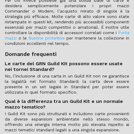
Per chi invece possiede già una solida base di carte e
desidera semplicemente potenziare i propri mazzi
Commander o Modern, l’acquisto mirato di singole è la
strategia più efficace. Molte carte di alto valore sono state
ristampate in questi kit, rendendo più accessibili componenti
essenziali per mazzi competitivi o amatoriali. È inoltre utile
controllare la disponibilità di accessori correlati come i
Porta
mazzi
o le
Bustine protettive
per mantenere la collezione in
condizioni eccellenti nel tempo.
Domande frequenti
Le carte del GRN Guild Kit possono essere usate
nei tornei Standard?
No, l’inclusione di una carta in un Guild Kit non ne garantisce
la legalità nel formato Standard; la carta deve essere
presente in un set legale in Standard per poter essere
utilizzata in quel formato specifico.
Qual è la differenza tra un Guild Kit e un normale
mazzo tematico?
I Guild Kit sono più strutturati e includono carte provenienti
da diverse espansioni ambientate nello stesso mondo,
offrendo una sinergia interna molto più elevata rispetto ai
mazzi tematici standard legati a una singola espansione.