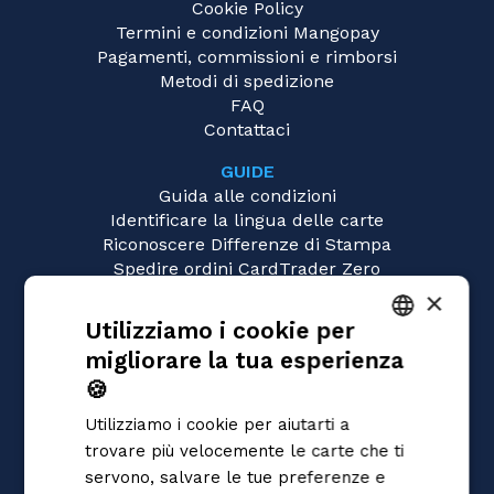
Cookie Policy
Termini e condizioni Mangopay
Pagamenti, commissioni e rimborsi
Metodi di spedizione
FAQ
Contattaci
GUIDE
Guida alle condizioni
Identificare la lingua delle carte
Riconoscere Differenze di Stampa
Spedire ordini CardTrader Zero
Video tutorial
×
Utilizziamo i cookie per
GIOCHI
migliorare la tua esperienza
Magic: the Gathering
ITALIAN
Pokémon
🍪
ENGLISH
Yu-Gi-Oh!
Utilizziamo i cookie per aiutarti a
Flesh and Blood
SPANISH
trovare più velocemente le carte che ti
Digimon
servono, salvare le tue preferenze e
One Piece