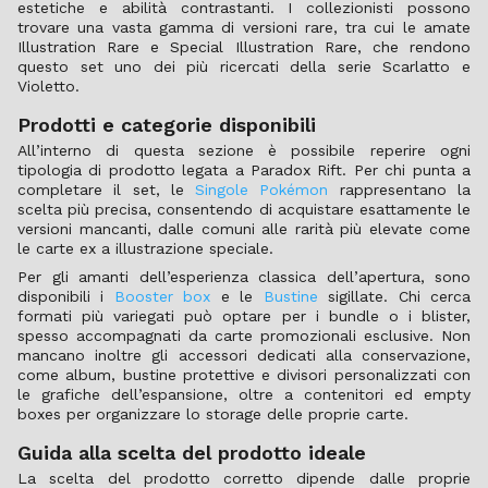
estetiche e abilità contrastanti. I collezionisti possono
trovare una vasta gamma di versioni rare, tra cui le amate
Illustration Rare e Special Illustration Rare, che rendono
questo set uno dei più ricercati della serie Scarlatto e
Violetto.
Prodotti e categorie disponibili
All’interno di questa sezione è possibile reperire ogni
tipologia di prodotto legata a Paradox Rift. Per chi punta a
completare il set, le
Singole Pokémon
rappresentano la
scelta più precisa, consentendo di acquistare esattamente le
versioni mancanti, dalle comuni alle rarità più elevate come
le carte ex a illustrazione speciale.
Per gli amanti dell’esperienza classica dell’apertura, sono
disponibili i
Booster box
e le
Bustine
sigillate. Chi cerca
formati più variegati può optare per i bundle o i blister,
spesso accompagnati da carte promozionali esclusive. Non
mancano inoltre gli accessori dedicati alla conservazione,
come album, bustine protettive e divisori personalizzati con
le grafiche dell’espansione, oltre a contenitori ed empty
boxes per organizzare lo storage delle proprie carte.
Guida alla scelta del prodotto ideale
La scelta del prodotto corretto dipende dalle proprie