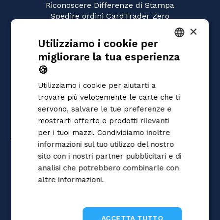
Riconoscere Differenze di Stampa
Spedire ordini CardTrader Zero
Video tutorial
×
Utilizziamo i cookie per
GIOCHI
migliorare la tua esperienza
Pokémon
ITALIAN
Magic: the Gathering
🍪
ENGLISH
Yu-Gi-Oh!
Utilizziamo i cookie per aiutarti a
Flesh and Blood
SPANISH
trovare più velocemente le carte che ti
Digimon
servono, salvare le tue preferenze e
One Piece
mostrarti offerte e prodotti rilevanti
Dragon Ball Super
Cardfight!! Vanguard
per i tuoi mazzi. Condividiamo inoltre
Disney Lorcana
informazioni sul tuo utilizzo del nostro
Star Wars Unlimited
sito con i nostri partner pubblicitari e di
Union Arena
analisi che potrebbero combinarle con
Riftbound | League of Legends
altre informazioni.
Informativa sulla
Gundam
privacy
Sorcery: Contested Realm
ACCETTA TUTTO