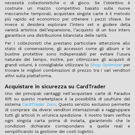
necessità collezionistiche o di gioco. Se l’obiettivo è
costruire un mazzo competitivo basato sulle nuove
meccaniche temporali, acquistare singole carte è il metodo
più rapido ed economico per ottenere i pezzi chiave. Se
invece si desidera esplorare l’intero set e godere della
varietà artistica dell’espansione, l’acquisto di un box intero
garantisce una distribuzione bilanciata delle rarità.
Per i collezionisti che prestano particolare attenzione allo
stato di conservazione, gli accessori come gli album e le
bustine protettive sono indispensabili per evitare l’usura
naturale del tempo. Inoltre, per ottimizzare gli acquisti di
grandi volumi, è consigliabile utilizzare lo
Shop Optimizer
per
trovare le migliori combinazioni di prezzo tra i vari venditori
attivi sulla piattaforma.
Acquistare in sicurezza su CardTrader
Uno dei principali vantaggi nell’acquistare carte di Paradox
Rift su questo marketplace è la possibilità di usufruire del
sistema
CardTrader Zero
. Questo servizio esclusivo permette
di comprare da diversi venditori internazionali e raggruppare
tutti gli articoli in un’unica spedizione. Il nostro team verifica
ogni singola carta prima di inviarla, garantendo che le
condizioni dichiarate corrispondano a quelle reali e
semplificando la gestione dei costi logistici.