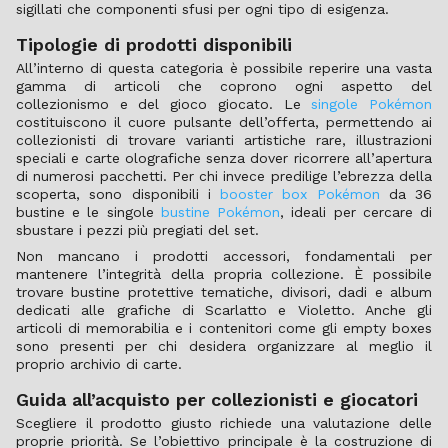
sigillati che componenti sfusi per ogni tipo di esigenza.
Tipologie di prodotti disponibili
All’interno di questa categoria è possibile reperire una vasta
gamma di articoli che coprono ogni aspetto del
collezionismo e del gioco giocato. Le
singole Pokémon
costituiscono il cuore pulsante dell’offerta, permettendo ai
collezionisti di trovare varianti artistiche rare, illustrazioni
speciali e carte olografiche senza dover ricorrere all’apertura
di numerosi pacchetti. Per chi invece predilige l’ebrezza della
scoperta, sono disponibili i
booster box Pokémon
da 36
bustine e le singole
bustine Pokémon
, ideali per cercare di
sbustare i pezzi più pregiati del set.
Non mancano i prodotti accessori, fondamentali per
mantenere l’integrità della propria collezione. È possibile
trovare bustine protettive tematiche, divisori, dadi e album
dedicati alle grafiche di Scarlatto e Violetto. Anche gli
articoli di memorabilia e i contenitori come gli empty boxes
sono presenti per chi desidera organizzare al meglio il
proprio archivio di carte.
Guida all’acquisto per collezionisti e giocatori
Scegliere il prodotto giusto richiede una valutazione delle
proprie priorità. Se l’obiettivo principale è la costruzione di