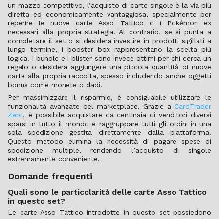
un mazzo competitivo, l’acquisto di carte singole è la via più
diretta ed economicamente vantaggiosa, specialmente per
reperire le nuove carte Asso Tattico o i Pokémon ex
necessari alla propria strategia. Al contrario, se si punta a
completare il set o si desidera investire in prodotti sigillati a
lungo termine, i booster box rappresentano la scelta più
logica. I bundle e i blister sono invece ottimi per chi cerca un
regalo o desidera aggiungere una piccola quantità di nuove
carte alla propria raccolta, spesso includendo anche oggetti
bonus come monete o dadi.
Per massimizzare il risparmio, è consigliabile utilizzare le
funzionalità avanzate del marketplace. Grazie a
CardTrader
Zero
, è possibile acquistare da centinaia di venditori diversi
sparsi in tutto il mondo e raggruppare tutti gli ordini in una
sola spedizione gestita direttamente dalla piattaforma.
Questo metodo elimina la necessità di pagare spese di
spedizione multiple, rendendo l’acquisto di singole
estremamente conveniente.
Domande frequenti
Quali sono le particolarità delle carte Asso Tattico
in questo set?
Le carte Asso Tattico introdotte in questo set possiedono