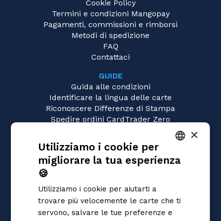
Cookie Policy
Termini e condizioni Mangopay
Pagamenti, commissioni e rimborsi
Metodi di spedizione
FAQ
Contattaci
GUIDE
Guida alle condizioni
Identificare la lingua delle carte
Riconoscere Differenze di Stampa
Spedire ordini CardTrader Zero
Video tutorial
×
Utilizziamo i cookie per
GIOCHI
migliorare la tua esperienza
Pokémon
ITALIAN
Magic: the Gathering
🍪
ENGLISH
Yu-Gi-Oh!
Utilizziamo i cookie per aiutarti a
Flesh and Blood
SPANISH
trovare più velocemente le carte che ti
Digimon
servono, salvare le tue preferenze e
One Piece