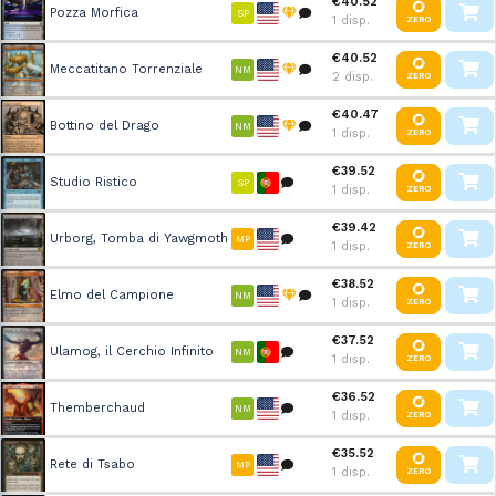
€40.52
Pozza Morfica
SP
1 disp.
ZERO
€40.52
Meccatitano Torrenziale
NM
2 disp.
ZERO
€40.47
Bottino del Drago
NM
1 disp.
ZERO
€39.52
Studio Ristico
SP
1 disp.
ZERO
€39.42
Urborg, Tomba di Yawgmoth
MP
1 disp.
ZERO
€38.52
Elmo del Campione
NM
1 disp.
ZERO
€37.52
Ulamog, il Cerchio Infinito
NM
1 disp.
ZERO
€36.52
Themberchaud
NM
1 disp.
ZERO
€35.52
Rete di Tsabo
MP
1 disp.
ZERO