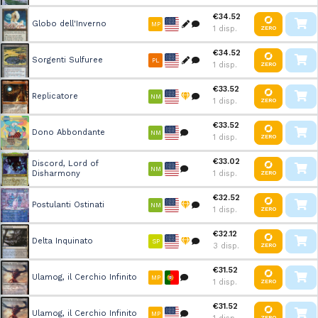
€34.52
Globo dell'Inverno
MP
1 disp.
ZERO
€34.52
Sorgenti Sulfuree
PL
1 disp.
ZERO
€33.52
Replicatore
NM
1 disp.
ZERO
€33.52
Dono Abbondante
NM
1 disp.
ZERO
€33.02
Discord, Lord of
NM
Disharmony
1 disp.
ZERO
€32.52
Postulanti Ostinati
NM
1 disp.
ZERO
€32.12
Delta Inquinato
SP
3 disp.
ZERO
€31.52
Ulamog, il Cerchio Infinito
MP
1 disp.
ZERO
€31.52
Ulamog, il Cerchio Infinito
MP
ZERO