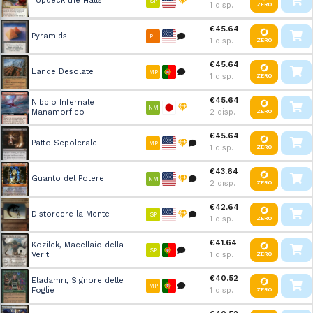
Topdeck the Halls
SP
1 disp.
ZERO
€45.64
Pyramids
PL
1 disp.
ZERO
€45.64
Lande Desolate
MP
1 disp.
ZERO
€45.64
Nibbio Infernale
NM
Manamorfico
2 disp.
ZERO
€45.64
Patto Sepolcrale
MP
1 disp.
ZERO
€43.64
Guanto del Potere
NM
2 disp.
ZERO
€42.64
Distorcere la Mente
SP
1 disp.
ZERO
€41.64
Kozilek, Macellaio della
SP
Verit...
1 disp.
ZERO
€40.52
Eladamri, Signore delle
MP
Foglie
1 disp.
ZERO