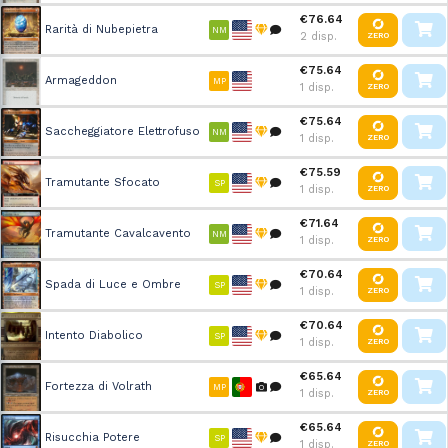
€76.64
Rarità di Nubepietra
NM
2 disp.
ZERO
€75.64
Armageddon
MP
1 disp.
ZERO
€75.64
Saccheggiatore Elettrofuso
NM
1 disp.
ZERO
€75.59
Tramutante Sfocato
SP
1 disp.
ZERO
€71.64
Tramutante Cavalcavento
NM
1 disp.
ZERO
€70.64
Spada di Luce e Ombre
SP
1 disp.
ZERO
€70.64
Intento Diabolico
SP
1 disp.
ZERO
€65.64
Fortezza di Volrath
MP
1 disp.
ZERO
€65.64
Risucchia Potere
SP
1 disp.
ZERO