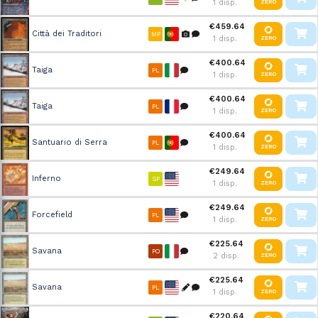
1 disp.
ZERO
€459.64
Città dei Traditori
MP
1 disp.
ZERO
€400.64
Taiga
PL
1 disp.
ZERO
€400.64
Taiga
PL
1 disp.
ZERO
€400.64
Santuario di Serra
PL
1 disp.
ZERO
€249.64
Inferno
SP
1 disp.
ZERO
€249.64
Forcefield
PL
1 disp.
ZERO
€225.64
Savana
PO
2 disp.
ZERO
€225.64
Savana
PL
1 disp.
ZERO
€220.64