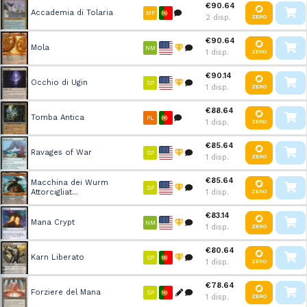
€90.64
Accademia di Tolaria
MP
2 disp.
ZERO
€90.64
Mola
NM
1 disp.
ZERO
€90.14
Occhio di Ugin
SP
1 disp.
ZERO
€88.64
Tomba Antica
PL
1 disp.
ZERO
€85.64
Ravages of War
SP
1 disp.
ZERO
€85.64
Macchina dei Wurm
SP
Attorcigliat...
1 disp.
ZERO
€83.14
Mana Crypt
NM
1 disp.
ZERO
€80.64
Karn Liberato
SP
1 disp.
ZERO
€78.64
Forziere del Mana
SP
1 disp.
ZERO