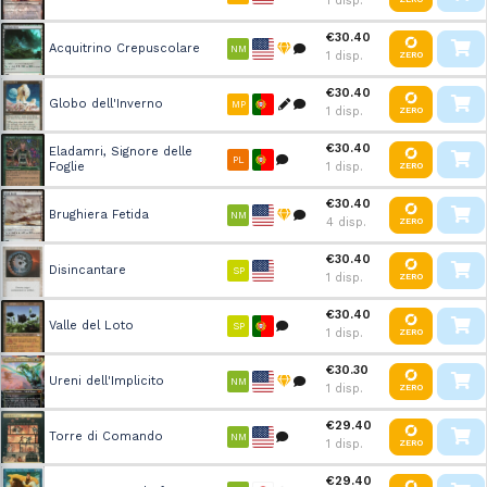
1 disp.
€30.40
Acquitrino Crepuscolare
NM
1 disp.
ZERO
€30.40
Globo dell'Inverno
MP
1 disp.
ZERO
€30.40
Eladamri, Signore delle
PL
Foglie
1 disp.
ZERO
€30.40
Brughiera Fetida
NM
4 disp.
ZERO
€30.40
Disincantare
SP
1 disp.
ZERO
€30.40
Valle del Loto
SP
1 disp.
ZERO
€30.30
Ureni dell'Implicito
NM
1 disp.
ZERO
€29.40
Torre di Comando
NM
1 disp.
ZERO
€29.40