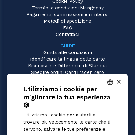
Cookie Policy
Termini e condizioni Mangopay
Pagamenti, commissioni e rimborsi
Metodi di spedizione
FAQ
Contattaci
GUIDE
Guida alle condizioni
Identificare la lingua delle carte
Riconoscere Differenze di Stampa
Spedire ordini CardTrader Zero
Video tutorial
×
Utilizziamo i cookie per
GIOCHI
migliorare la tua esperienza
Magic: the Gathering
ITALIAN
Pokémon
🍪
ENGLISH
Yu-Gi-Oh!
Utilizziamo i cookie per aiutarti a
Flesh and Blood
SPANISH
trovare più velocemente le carte che ti
Digimon
servono, salvare le tue preferenze e
One Piece