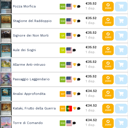
€35.52
Pozza Morfica
NM
1 disp.
ZERO
€35.52
Stagione del Raddoppio
NM
1 disp.
ZERO
€35.52
Signore dei Non Morti
SP
1 disp.
ZERO
€35.52
Aule dei Sogni
SP
1 disp.
ZERO
€35.52
Allarme Anti-intruso
NM
1 disp.
ZERO
€35.52
Passaggio Leggendario
NM
1 disp.
ZERO
€34.52
Analisi Approfondita
MP
1 disp.
ZERO
€34.52
Kataki, Frutto della Guerra
MP
1 disp.
ZERO
€34.52
Torre di Comando
NM
1 disp.
ZERO