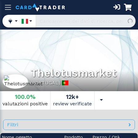
Thelotusmarket
(PORTUGAL)
100.0%
12k+
valutazioni positive
review verificate
Filtri
Nome oggetto
Prodotto
Prezzo
/
Qtà