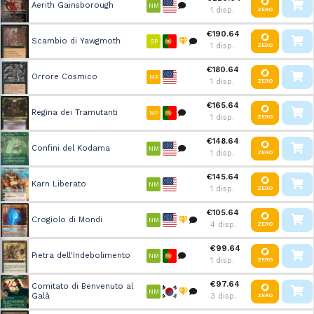
Aerith Gainsborough
NM
1 disp.
ZERO
€190.64
Scambio di Yawgmoth
SP
1 disp.
ZERO
€180.64
Orrore Cosmico
MP
1 disp.
ZERO
€165.64
Regina dei Tramutanti
MP
1 disp.
ZERO
€148.64
Confini del Kodama
NM
1 disp.
ZERO
€145.64
Karn Liberato
NM
1 disp.
ZERO
€105.64
Crogiolo di Mondi
NM
4 disp.
ZERO
€99.64
Pietra dell'Indebolimento
NM
1 disp.
ZERO
€97.64
Comitato di Benvenuto al
NM
Galà
3 disp.
ZERO