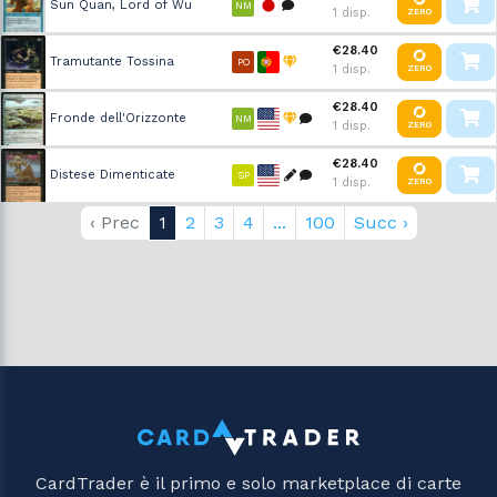
Sun Quan, Lord of Wu
NM
1 disp.
ZERO
€28.40
Tramutante Tossina
PO
1 disp.
ZERO
€28.40
Fronde dell'Orizzonte
NM
1 disp.
ZERO
€28.40
Distese Dimenticate
SP
1 disp.
ZERO
‹ Prec
1
2
3
4
...
100
Succ ›
CardTrader è il primo e solo marketplace di carte