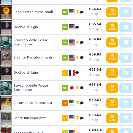
€65.64
Lenti Extradimensionali
NM
1 disp.
ZERO
€65.54
Occhio di Ugin
NM
2 disp.
ZERO
€59.64
Sovrano delle Fosse
NM
Sommerse
1 disp.
ZERO
€59.64
Errante Portaturbinanti
NM
4 disp.
ZERO
€55.64
Occhio di Ugin
MP
3 disp.
ZERO
€55.64
Sovrano delle Fosse
NM
Sommerse
1 disp.
ZERO
€50.64
Auramanzia Potenziata
PL
1 disp.
ZERO
€50.64
Ponte Intrappolante
MP
1 disp.
ZERO
€49.64