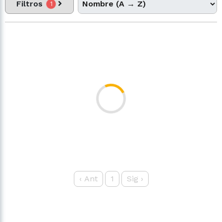
Filtros
1
‹
Ant
1
Sig
›