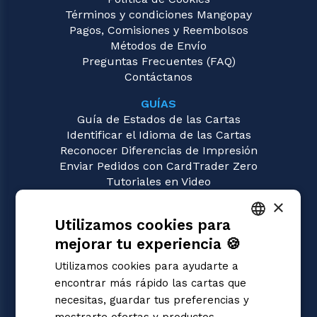
Términos y condiciones Mangopay
Pagos, Comisiones y Reembolsos
Métodos de Envío
Preguntas Frecuentes (FAQ)
Contáctanos
GUÍAS
Guía de Estados de las Cartas
Identificar el Idioma de las Cartas
Reconocer Diferencias de Impresión
Enviar Pedidos con CardTrader Zero
Tutoriales en Video
×
JUEGOS
Utilizamos cookies para
Flesh and Blood
Magic: the Gathering
mejorar tu experiencia 🍪
ITALIAN
Pokémon
Utilizamos cookies para ayudarte a
Yu-Gi-Oh!
ENGLISH
encontrar más rápido las cartas que
Digimon
SPANISH
necesitas, guardar tus preferencias y
One Piece