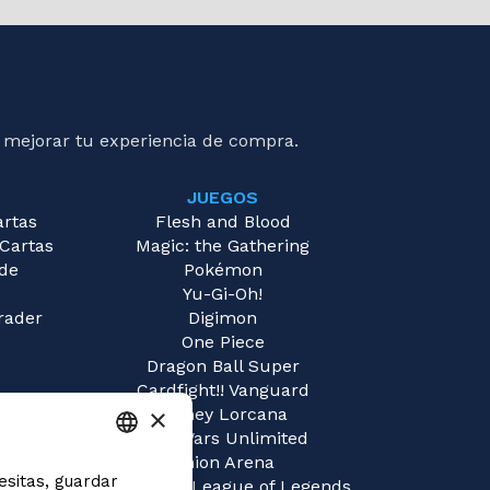
 mejorar tu experiencia de compra.
JUEGOS
artas
Flesh and Blood
 Cartas
Magic: the Gathering
 de
Pokémon
Yu-Gi-Oh!
rader
Digimon
One Piece
Dragon Ball Super
Cardfight!! Vanguard
×
Disney Lorcana
Star Wars Unlimited
Union Arena
esitas, guardar
ITALIAN
Riftbound | League of Legends