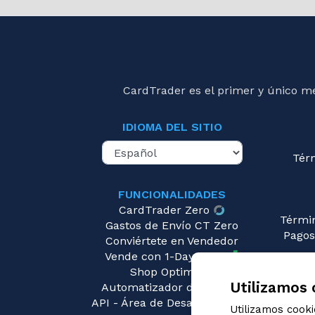
CardTrader es el primer y único m
IDIOMA DEL SITIO
Tér
FUNCIONALIDADES
CardTrader Zero
Térmi
Gastos de Envío CT Zero
Pagos
Conviértete en Vendedor
Vende con 1-Day Ready
Pre
Shop Optimizer
Utilizamos 
Automatizador de Precios
API - Área de Desarrolladores
Utilizamos cook