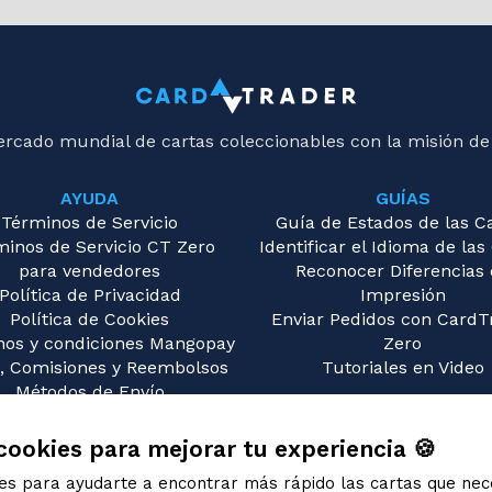
ercado mundial de cartas coleccionables con la misión de
AYUDA
GUÍAS
Términos de Servicio
Guía de Estados de las C
minos de Servicio CT Zero
Identificar el Idioma de las
para vendedores
Reconocer Diferencias
Política de Privacidad
Impresión
Política de Cookies
Enviar Pedidos con CardT
nos y condiciones Mangopay
Zero
, Comisiones y Reembolsos
Tutoriales en Video
Métodos de Envío
guntas Frecuentes (FAQ)
Contáctanos
cookies para mejorar tu experiencia 🍪
ies para ayudarte a encontrar más rápido las cartas que nec