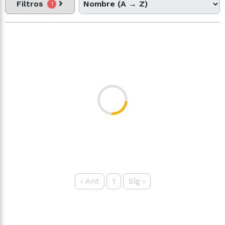
Filtros
1
‹
Ant
1
Sig
›