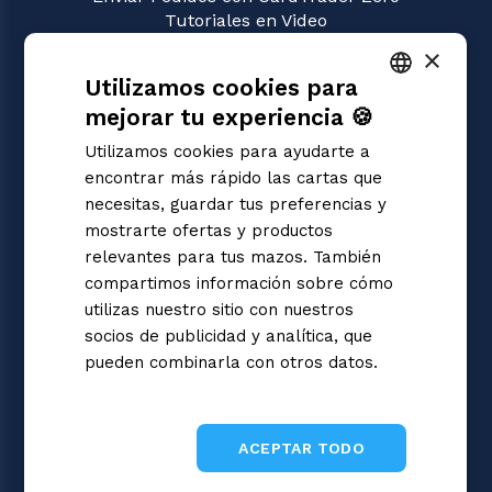
Tutoriales en Video
×
JUEGOS
Utilizamos cookies para
Magic: the Gathering
Pokémon
mejorar tu experiencia 🍪
ITALIAN
Yu-Gi-Oh!
Utilizamos cookies para ayudarte a
Flesh and Blood
ENGLISH
encontrar más rápido las cartas que
Digimon
SPANISH
necesitas, guardar tus preferencias y
One Piece
mostrarte ofertas y productos
Dragon Ball Super
Cardfight!! Vanguard
relevantes para tus mazos. También
Disney Lorcana
compartimos información sobre cómo
Star Wars Unlimited
utilizas nuestro sitio con nuestros
Union Arena
socios de publicidad y analítica, que
Riftbound | League of Legends
pueden combinarla con otros datos.
Gundam
Informativa sulla privacy
Sorcery: Contested Realm
ACEPTAR TODO