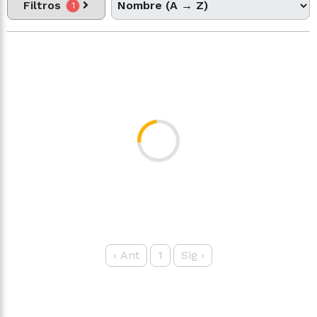
Filtros
1
‹
Ant
1
Sig
›