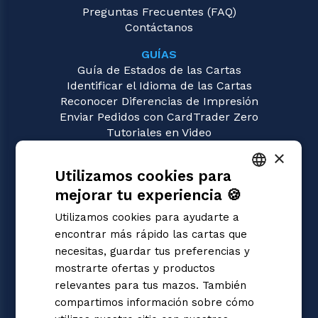
Preguntas Frecuentes (FAQ)
Contáctanos
GUÍAS
Guía de Estados de las Cartas
Identificar el Idioma de las Cartas
Reconocer Diferencias de Impresión
Enviar Pedidos con CardTrader Zero
Tutoriales en Video
×
JUEGOS
Utilizamos cookies para
Magic: the Gathering
Pokémon
mejorar tu experiencia 🍪
ITALIAN
Yu-Gi-Oh!
Utilizamos cookies para ayudarte a
Flesh and Blood
ENGLISH
encontrar más rápido las cartas que
Digimon
SPANISH
necesitas, guardar tus preferencias y
One Piece
mostrarte ofertas y productos
Dragon Ball Super
Cardfight!! Vanguard
relevantes para tus mazos. También
Disney Lorcana
compartimos información sobre cómo
Star Wars Unlimited