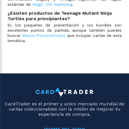
estándar de
Magic: the Gathering
.
¿Existen productos de Teenage Mutant Ninja
Turtles para principiantes?
Sí, los paquetes de presentación y los bundles son
excelentes puntos de partida, aunque también puedes
buscar
Mazos Preconstruidos
que incluyan cartas de esta
temática.
CardTrader es el primer y único mercado mundial de
cartas coleccionables con la misión de mejorar tu
experiencia de compra.