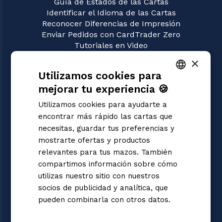
Guía de Estados de las Cartas
Identificar el Idioma de las Cartas
Reconocer Diferencias de Impresión
Enviar Pedidos con CardTrader Zero
Tutoriales en Video
×
JUEGOS
Utilizamos cookies para
One Piece
Magic: the Gathering
mejorar tu experiencia 🍪
ITALIAN
Pokémon
Utilizamos cookies para ayudarte a
Yu-Gi-Oh!
ENGLISH
encontrar más rápido las cartas que
Flesh and Blood
SPANISH
necesitas, guardar tus preferencias y
Digimon
mostrarte ofertas y productos
Dragon Ball Super
Cardfight!! Vanguard
relevantes para tus mazos. También
Disney Lorcana
compartimos información sobre cómo
Star Wars Unlimited
utilizas nuestro sitio con nuestros
Union Arena
socios de publicidad y analítica, que
Riftbound | League of Legends
pueden combinarla con otros datos.
Gundam
Informativa sulla privacy
Sorcery: Contested Realm