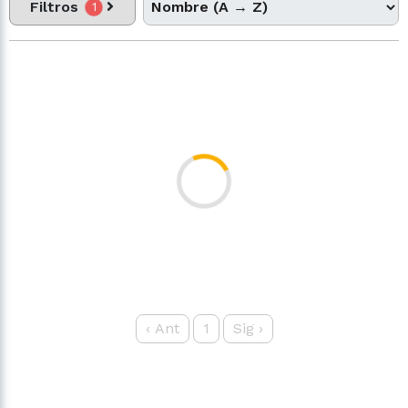
Filtros
1
‹
Ant
1
Sig
›