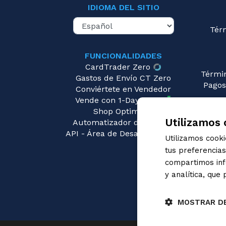
IDIOMA DEL SITIO
Tér
FUNCIONALIDADES
CardTrader Zero
Térmi
Gastos de Envío CT Zero
Pagos
Conviértete en Vendedor
Vende con 1-Day Ready
Pre
Shop Optimizer
Utilizamos 
Automatizador de Precios
API - Área de Desarrolladores
Utilizamos cook
tus preferencia
compartimos info
y analítica, que
MOSTRAR D