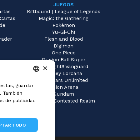
JUEGOS
artas
Riftbound | League of Legends
 Cartas
Magic: the Gathering
 de
Pokémon
Yu-Gi-Oh!
rader
Flesh and Blood
Digimon
One Piece
Dragon Ball Super
×
Cardfight!! Vanguard
Disney Lorcana
Star Wars Unlimited
esitas, guardar
ITALIAN
Union Arena
s. También
Gundam
ENGLISH
os de publicidad
Sorcery: Contested Realm
SPANISH
y
PTAR TODO