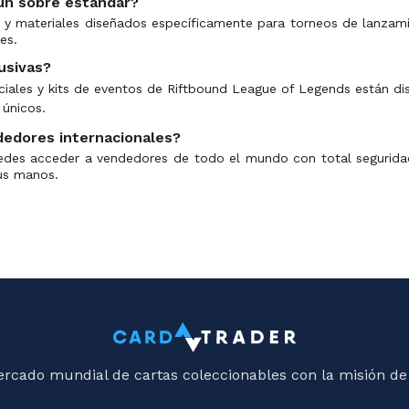
 un sobre estándar?
es y materiales diseñados específicamente para torneos de lanzam
es.
usivas?
iales y kits de eventos de Riftbound League of Legends están dis
 únicos.
edores internacionales?
edes acceder a vendedores de todo el mundo con total seguridad, 
tus manos.
ercado mundial de cartas coleccionables con la misión de