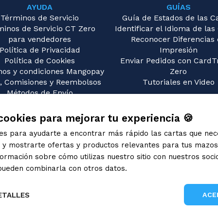
AYUDA
GUÍAS
Términos de Servicio
Guía de Estados de las C
minos de Servicio CT Zero
Identificar el Idioma de las
para vendedores
Reconocer Diferencias
Política de Privacidad
Impresión
Política de Cookies
Enviar Pedidos con CardT
nos y condiciones Mangopay
Zero
, Comisiones y Reembolsos
Tutoriales en Video
Métodos de Envío
guntas Frecuentes (FAQ)
Contáctanos
cookies para mejorar tu experiencia 🍪
ies para ayudarte a encontrar más rápido las cartas que nec
s y mostrarte ofertas y productos relevantes para tus mazo
rmación sobre cómo utilizas nuestro sitio con nuestros soci
 pueden combinarla con otros datos.
Informativa sulla privac
ETALLES
ACE