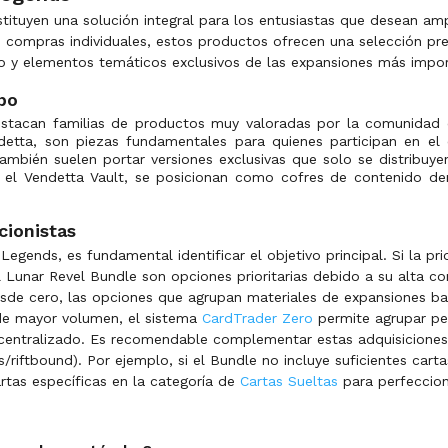
tuyen una solución integral para los entusiastas que desean amp
as compras individuales, estos productos ofrecen una selección pre
do y elementos temáticos exclusivos de las expansiones más impor
ipo
estacan familias de productos muy valoradas por la comunidad co
etta, son piezas fundamentales para quienes participan en el 
también suelen portar versiones exclusivas que solo se distribuye
o el Vendetta Vault, se posicionan como cofres de contenido de
cionistas
egends, es fundamental identificar el objetivo principal. Si la pr
unar Revel Bundle son opciones prioritarias debido a su alta co
desde cero, las opciones que agrupan materiales de expansiones ba
 de mayor volumen, el sistema
CardTrader Zero
permite agrupar pe
d centralizado. Es recomendable complementar estas adquisicione
iftbound). Por ejemplo, si el Bundle no incluye suficientes carta
rtas específicas en la categoría de
Cartas Sueltas
para perfeccion