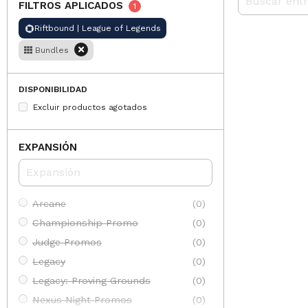
FILTROS APLICADOS
1
Riftbound | League of Legends
Bundles
DISPONIBILIDAD
Excluir productos agotados
EXPANSIÓN
Arcane
(0)
Championship Promo
(0)
Judge Promos
(0)
Legacy
(0)
Legacy: Proving Grounds
(0)
Nexus Night Promos
(0)