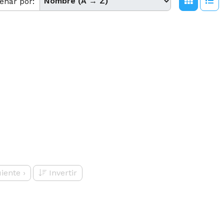
enar por:
uiente
›
Invertir