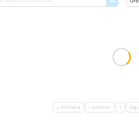
Ord
‹‹
Primera
‹
Anterior
1
Sig