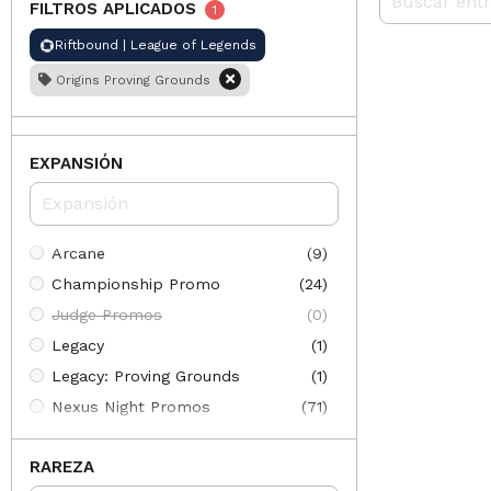
FILTROS APLICADOS
1
Riftbound | League of Legends
Origins Proving Grounds
EXPANSIÓN
Arcane
(9)
Championship Promo
(24)
Judge Promos
(0)
Legacy
(1)
Legacy: Proving Grounds
(1)
Nexus Night Promos
(71)
Organized Play
(85)
RAREZA
Origins
(371)