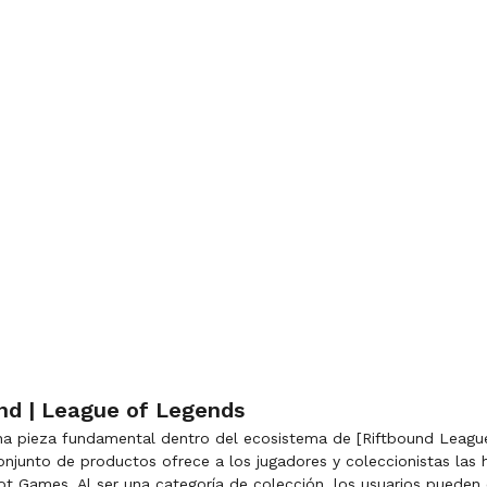
und | League of Legends
una pieza fundamental dentro del ecosistema de [Riftbound Leagu
njunto de productos ofrece a los jugadores y coleccionistas las 
iot Games. Al ser una categoría de colección, los usuarios puede