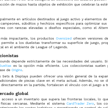
ción de mazos hasta objetos de exhibición que celebran la estét
cipalmente en artículos destinados al juego activo y elementos d
campeones, súbditos y hechizos específicos para optimizar sus e
iones con rarezas elevadas o diseños especiales, como el Altern
l más impactante, los productos
Oversized
ofrecen versiones de
permite a los duelistas transformar su superficie de juego, pr
otal en el ambiente de League of Legends.
cionistas
rounds depende estrictamente de las necesidades del usuario. Si
Sueltas
es la opción más eficiente. Los coleccionistas suelen 
base de
Origins
.
 Sets & Displays pueden ofrecer una visión general de la expan
dicionales de piezas clave en el meta actual. Además, no se d
irectamente en la partida, fortalecen el vínculo con el juego a t
ercado global
acceso a un inventario que supera las fronteras locales, lo que
físicas cercanas. Mediante el sistema
CardTrader Zero
, los c
imizando los costes logísticos y garantizando un control de cali