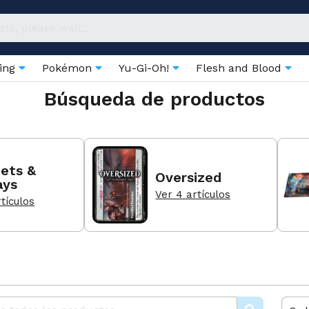
ring
Pokémon
Yu-Gi-Oh!
Flesh and Blood
Búsqueda de productos
ets &
Oversized
ays
Ver 4 artículos
rtículos