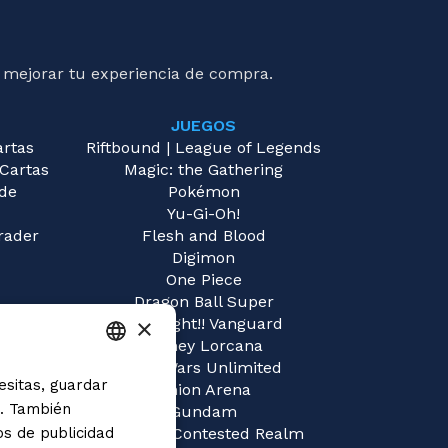
 mejorar tu experiencia de compra.
JUEGOS
artas
Riftbound | League of Legends
 Cartas
Magic: the Gathering
 de
Pokémon
Yu-Gi-Oh!
rader
Flesh and Blood
Digimon
One Piece
Dragon Ball Super
×
Cardfight!! Vanguard
Disney Lorcana
Star Wars Unlimited
esitas, guardar
ITALIAN
Union Arena
s. También
Gundam
ENGLISH
os de publicidad
Sorcery: Contested Realm