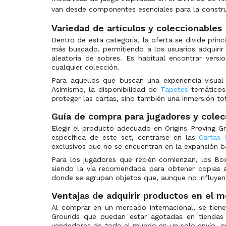
van desde componentes esenciales para la construc
Variedad de artículos y coleccionables
Dentro de esta categoría, la oferta se divide prin
más buscado, permitiendo a los usuarios adquirir 
aleatoria de sobres. Es habitual encontrar vers
cualquier colección.
Para aquellos que buscan una experiencia visua
Asimismo, la disponibilidad de
Tapetes
temáticos 
proteger las cartas, sino también una inmersión t
Guía de compra para jugadores y colec
Elegir el producto adecuado en Origins Proving G
específica de este set, centrarse en las
Cartas 
exclusivos que no se encuentran en la expansión 
Para los jugadores que recién comienzan, los Box
siendo la vía recomendada para obtener copias a
donde se agrupan objetos que, aunque no influyen d
Ventajas de adquirir productos en el m
Al comprar en un mercado internacional, se tiene 
Grounds que puedan estar agotadas en tiendas 
vendedores de todo el mundo en un solo envío, opt