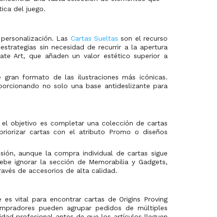
ica del juego.
e personalización. Las
Cartas Sueltas
son el recurso
strategias sin necesidad de recurrir a la apertura
ate Art, que añaden un valor estético superior a
 gran formato de las ilustraciones más icónicas.
oporcionando no solo una base antideslizante para
 el objetivo es completar una colección de cartas
priorizar cartas con el atributo Promo o diseños
sión, aunque la compra individual de cartas sigue
ebe ignorar la sección de Memorabilia y Gadgets,
ravés de accesorios de alta calidad.
 es vital para encontrar cartas de Origins Proving
ompradores pueden agrupar pedidos de múltiples
dad profesional antes de que los artículos lleguen