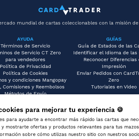
ercado mundial de cartas coleccionables con la misión de
AYUDA
GUÍAS
Términos de Servicio
Guía de Estados de las C
minos de Servicio CT Zero
Identificar el Idioma de las
para vendedores
Reconocer Diferencias
Política de Privacidad
Impresión
Política de Cookies
Enviar Pedidos con CardT
nos y condiciones Mangopay
Zero
, Comisiones y Reembolsos
Tutoriales en Video
Métodos de Envío
guntas Frecuentes (FAQ)
Contáctanos
cookies para mejorar tu experiencia 🍪
ies para ayudarte a encontrar más rápido las cartas que nec
s y mostrarte ofertas y productos relevantes para tus mazo
rmación sobre cómo utilizas nuestro sitio con nuestros soci