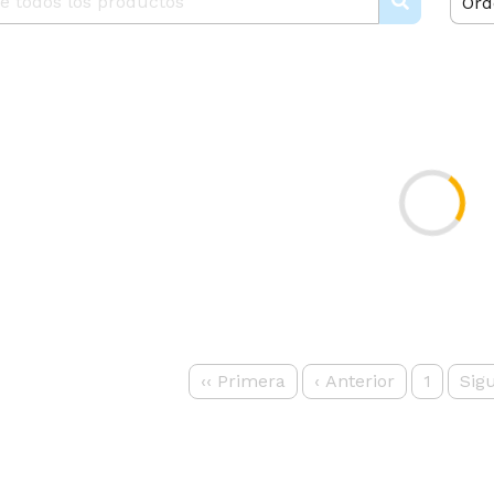
Ord
‹‹
Primera
‹
Anterior
1
Sig