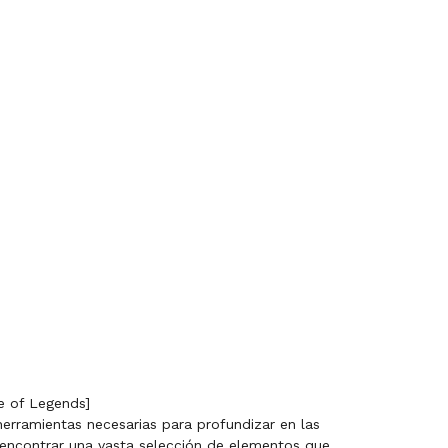
e of Legends]
herramientas necesarias para profundizar en las
n encontrar una vasta selección de elementos que