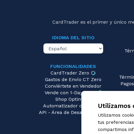
CardTrader es el primer y único m
IDIOMA DEL SITIO
Tér
FUNCIONALIDADES
CardTrader Zero
Térmi
Gastos de Envío CT Zero
Pagos
Conviértete en Vendedor
Vende con 1-Day Ready
Pre
Shop Optimizer
Utilizamos 
Automatizador de Precios
API - Área de Desarrolladores
Utilizamos cook
tus preferencia
compartimos info