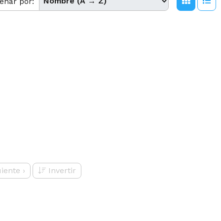
enar por:
uiente
›
Invertir