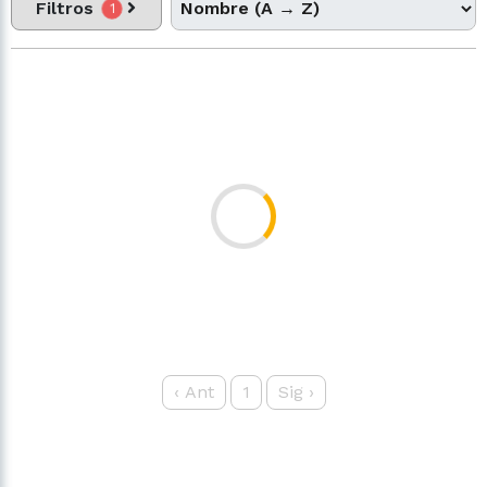
Filtros
1
‹
Ant
1
Sig
›