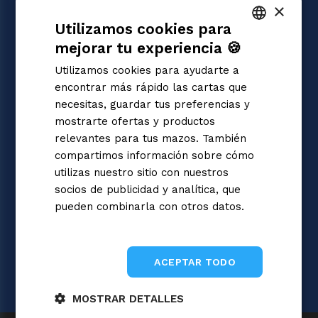
×
JUEGOS
Utilizamos cookies para
Yu-Gi-Oh!
Magic: the Gathering
mejorar tu experiencia 🍪
ITALIAN
Pokémon
Utilizamos cookies para ayudarte a
Flesh and Blood
ENGLISH
encontrar más rápido las cartas que
Digimon
SPANISH
necesitas, guardar tus preferencias y
One Piece
mostrarte ofertas y productos
Dragon Ball Super
Cardfight!! Vanguard
relevantes para tus mazos. También
Disney Lorcana
compartimos información sobre cómo
Star Wars Unlimited
utilizas nuestro sitio con nuestros
Union Arena
socios de publicidad y analítica, que
Riftbound | League of Legends
pueden combinarla con otros datos.
Gundam
Informativa sulla privacy
Sorcery: Contested Realm
ACEPTAR TODO
MOSTRAR DETALLES