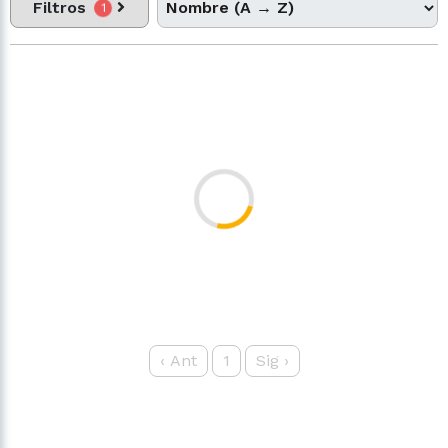
Filtros
1
‹
Ant
1
Sig
›