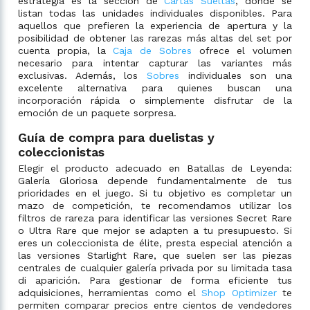
estrategia es la sección de
Cartas Sueltas
, donde se
listan todas las unidades individuales disponibles. Para
aquellos que prefieren la experiencia de apertura y la
posibilidad de obtener las rarezas más altas del set por
cuenta propia, la
Caja de Sobres
ofrece el volumen
necesario para intentar capturar las variantes más
exclusivas. Además, los
Sobres
individuales son una
excelente alternativa para quienes buscan una
incorporación rápida o simplemente disfrutar de la
emoción de un paquete sorpresa.
Guía de compra para duelistas y
coleccionistas
Elegir el producto adecuado en Batallas de Leyenda:
Galería Gloriosa depende fundamentalmente de tus
prioridades en el juego. Si tu objetivo es completar un
mazo de competición, te recomendamos utilizar los
filtros de rareza para identificar las versiones Secret Rare
o Ultra Rare que mejor se adapten a tu presupuesto. Si
eres un coleccionista de élite, presta especial atención a
las versiones Starlight Rare, que suelen ser las piezas
centrales de cualquier galería privada por su limitada tasa
di aparición. Para gestionar de forma eficiente tus
adquisiciones, herramientas como el
Shop Optimizer
te
permiten comparar precios entre cientos de vendedores