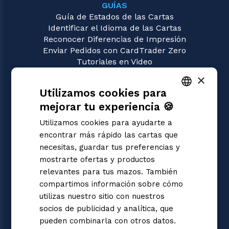
GUÍAS
Guía de Estados de las Cartas
Identificar el Idioma de las Cartas
Reconocer Diferencias de Impresión
Enviar Pedidos con CardTrader Zero
Tutoriales en Video
×
JUEGOS
Utilizamos cookies para
Union Arena
Magic: the Gathering
mejorar tu experiencia 🍪
ITALIAN
Pokémon
Utilizamos cookies para ayudarte a
Yu-Gi-Oh!
ENGLISH
encontrar más rápido las cartas que
Flesh and Blood
SPANISH
necesitas, guardar tus preferencias y
Digimon
mostrarte ofertas y productos
One Piece
Dragon Ball Super
relevantes para tus mazos. También
Cardfight!! Vanguard
compartimos información sobre cómo
Disney Lorcana
utilizas nuestro sitio con nuestros
Star Wars Unlimited
socios de publicidad y analítica, que
Riftbound | League of Legends
pueden combinarla con otros datos.
Gundam