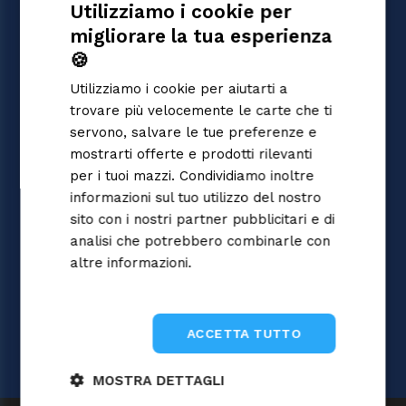
Utilizziamo i cookie per
GIOCHI
migliorare la tua esperienza
Magic: the Gathering
ITALIAN
Pokémon
🍪
ENGLISH
Yu-Gi-Oh!
Utilizziamo i cookie per aiutarti a
Flesh and Blood
SPANISH
trovare più velocemente le carte che ti
Digimon
servono, salvare le tue preferenze e
One Piece
mostrarti offerte e prodotti rilevanti
Dragon Ball Super
Cardfight!! Vanguard
per i tuoi mazzi. Condividiamo inoltre
Disney Lorcana
informazioni sul tuo utilizzo del nostro
Star Wars Unlimited
sito con i nostri partner pubblicitari e di
Union Arena
analisi che potrebbero combinarle con
Riftbound | League of Legends
altre informazioni.
Informativa sulla
Gundam
privacy
Sorcery: Contested Realm
ACCETTA TUTTO
MOSTRA DETTAGLI