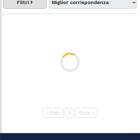
Filtri
‹
Prec
1
Succ
›