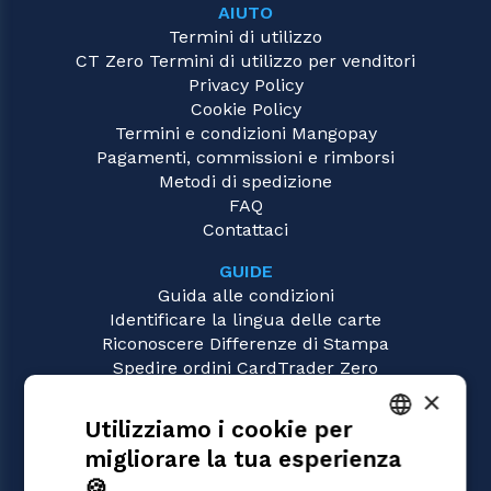
AIUTO
Termini di utilizzo
CT Zero Termini di utilizzo per venditori
Privacy Policy
Cookie Policy
Termini e condizioni Mangopay
Pagamenti, commissioni e rimborsi
Metodi di spedizione
FAQ
Contattaci
GUIDE
Guida alle condizioni
Identificare la lingua delle carte
Riconoscere Differenze di Stampa
Spedire ordini CardTrader Zero
Video tutorial
×
Utilizziamo i cookie per
GIOCHI
migliorare la tua esperienza
Magic: the Gathering
ITALIAN
Pokémon
🍪