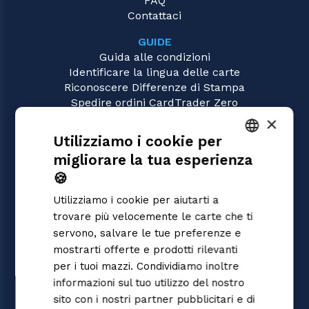
FAQ
Contattaci
GUIDE
Guida alle condizioni
Identificare la lingua delle carte
Riconoscere Differenze di Stampa
Spedire ordini CardTrader Zero
Video tutorial
×
Utilizziamo i cookie per
GIOCHI
migliorare la tua esperienza
Digimon
ITALIAN
Magic: the Gathering
🍪
ENGLISH
Pokémon
Utilizziamo i cookie per aiutarti a
Yu-Gi-Oh!
SPANISH
trovare più velocemente le carte che ti
Flesh and Blood
servono, salvare le tue preferenze e
One Piece
mostrarti offerte e prodotti rilevanti
Dragon Ball Super
Cardfight!! Vanguard
per i tuoi mazzi. Condividiamo inoltre
Disney Lorcana
informazioni sul tuo utilizzo del nostro
Star Wars Unlimited
sito con i nostri partner pubblicitari e di