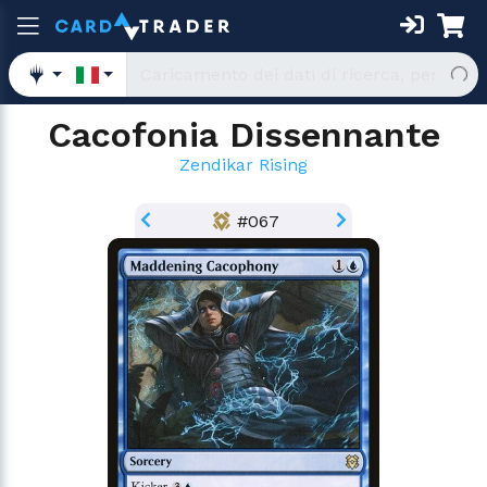
Cacofonia Dissennante
Zendikar Rising
#067