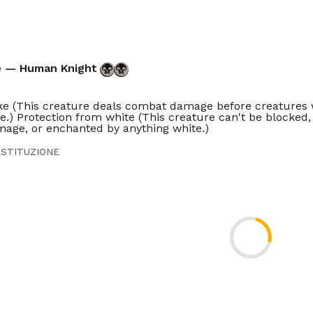
e — Human Knight
rike (This creature deals combat damage before creatures
ike.) Protection from white (This creature can't be blocked,
mage, or enchanted by anything white.)
STITUZIONE
TORE
Menges
Legacy
Vintage
Penny
Commander
Oathbreaker
Duel
Olds
n
Predh
Tlr
ES
FR
IT
JP
PT
RU
ZH-CN
ZH-TW