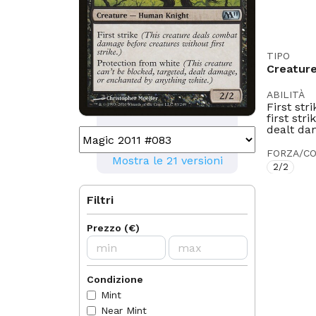
TIPO
Creatur
ABILITÀ
First st
first str
dealt da
FORZA/CO
Mostra le 21 versioni
2/2
ILLUSTRA
Filtri
Jeff A. 
Prezzo
(
€
)
LEGALITÀ
Modern
Premoder
Condizione
LINGUE
Mint
DE
EN
Near Mint