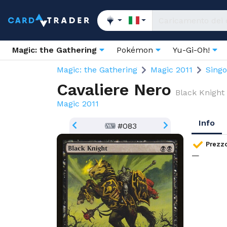
Magic: the Gathering
Pokémon
Yu-Gi-Oh!
Magic: the Gathering
Magic 2011
Singo
Cavaliere Nero
Black Knight
Magic 2011
Info
#083
Prezz
—