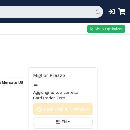
🚀 Shop Optimizer
Miglior Prezzo
-
i Mercato US
Aggiungi al tuo carrello
CardTrader Zero.
Aggiungi al Carrello
EN