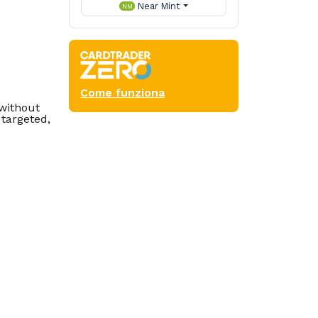
Near Mint
NM
Come funziona
 without
 targeted,
chool