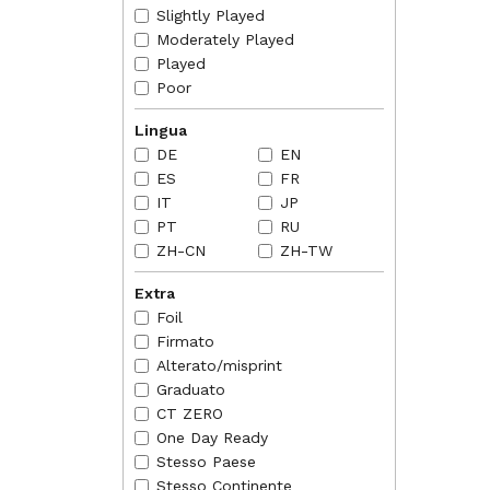
Slightly Played
Moderately Played
Played
Poor
Lingua
DE
EN
ES
FR
IT
JP
PT
RU
ZH-CN
ZH-TW
Extra
Foil
Firmato
Alterato/misprint
Graduato
CT ZERO
One Day Ready
Stesso Paese
Stesso Continente