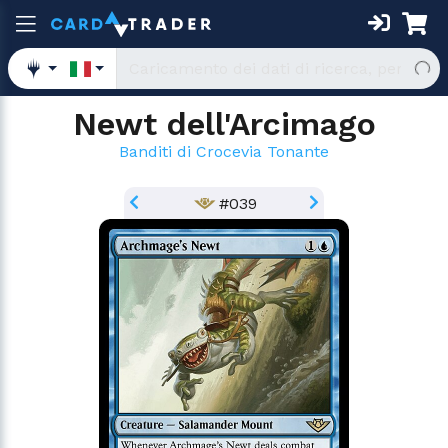
Newt dell'Arcimago
Banditi di Crocevia Tonante
#039