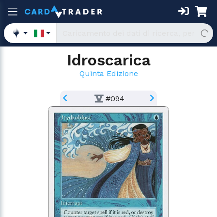
Idroscarica
Quinta Edizione
#094