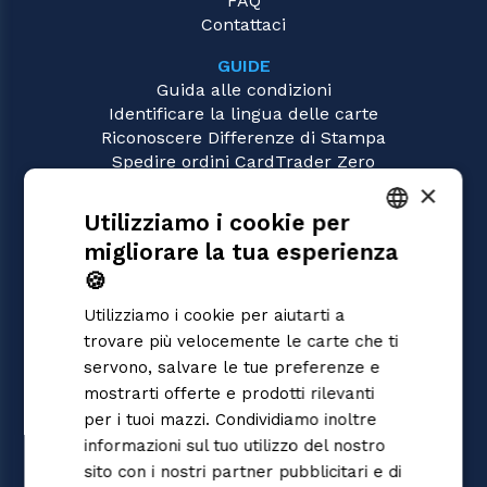
FAQ
Contattaci
GUIDE
Guida alle condizioni
Identificare la lingua delle carte
Riconoscere Differenze di Stampa
Spedire ordini CardTrader Zero
Video tutorial
×
Utilizziamo i cookie per
GIOCHI
migliorare la tua esperienza
Flesh and Blood
ITALIAN
Magic: the Gathering
🍪
ENGLISH
Pokémon
Utilizziamo i cookie per aiutarti a
Yu-Gi-Oh!
SPANISH
trovare più velocemente le carte che ti
Digimon
servono, salvare le tue preferenze e
One Piece
mostrarti offerte e prodotti rilevanti
Dragon Ball Super
Cardfight!! Vanguard
per i tuoi mazzi. Condividiamo inoltre
Disney Lorcana
informazioni sul tuo utilizzo del nostro
Star Wars Unlimited
sito con i nostri partner pubblicitari e di