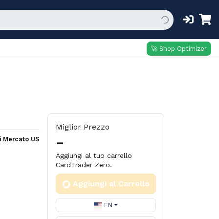
🚀 Shop Optimizer
Miglior Prezzo
-
i Mercato US
Aggiungi al tuo carrello
CardTrader Zero.
Aggiungi al Carrello
EN