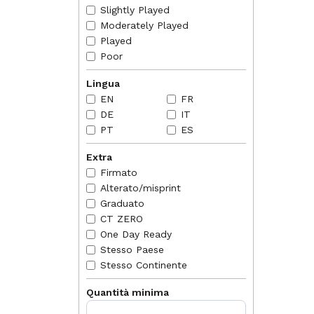
Slightly Played
Reverse Ho
Moderately Played
Tutta
Vari
Played
Poor
Starlight 
Foil
Usat
Lingua
Da n
EN
FR
DE
IT
Cracked I
Foil
PT
ES
Escl
Extra
Sheen Hol
Foil
Firmato
Usat
Alterato/misprint
Non-Holo
Graduato
Etic
CT ZERO
Pres
One Day Ready
🔎
Altre in
Stesso Paese
Stesso Continente
Quantità minima