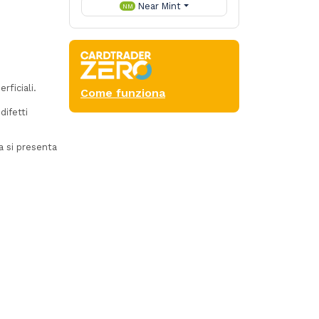
Near Mint
NM
rficiali.
Come funziona
ifetti
ta si presenta