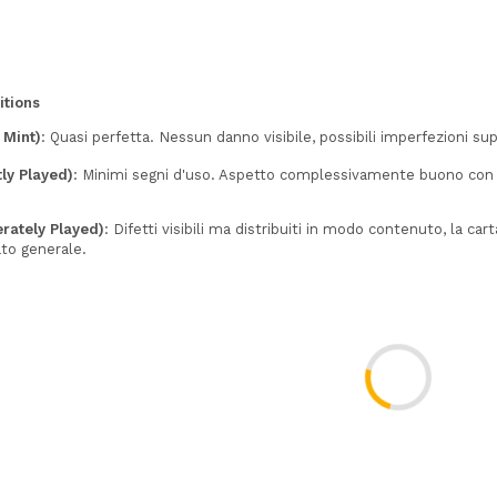
itions
 Mint)
: Quasi perfetta. Nessun danno visibile, possibili imperfezioni supe
tly Played)
: Minimi segni d'uso. Aspetto complessivamente buono con d
rately Played)
: Difetti visibili ma distribuiti in modo contenuto, la car
ato generale.
d)
: Usura marcata con più difetti. Danni estetici ma non strutturali.
: Molto danneggiata. Pieghe, bordi consumati, macchie o alterazioni.
 sulle condizioni
→
LINK
lografiche
lo
tto olografico con
stelle e cerchi
sullo sfondo.
odotto con
Base Set 2
, usato fino a
Call of Legends
.
trodotto soprattutto in
carte promo
(Black Star, GameStop...).