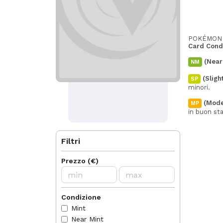
POKÉMON
Card Cond
(Near
NM
(Sligh
SP
minori.
(Mode
MP
in buon st
(Playe
PL
Filtri
(Poor)
PO
Prezzo
(
€
)
🔎
Dettagli
POKÉMON
Versioni O
Condizione
Cosmos Ho
Effe
Mint
Intr
Near Mint
Rein